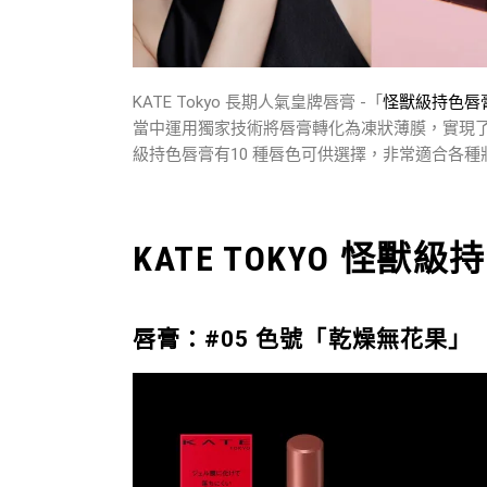
KATE Tokyo 長期人氣皇牌唇膏 -「
怪獸級持色唇
當中運用獨家技術將唇膏轉化為凍狀薄膜，實現
級持色唇膏有10 種唇色可供選擇，非常適合各種
KATE TOKYO 怪獸
唇膏：#05 色號「乾燥無花果」