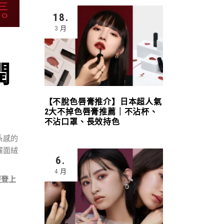
18.
3 月
潤
【不脫色唇膏推介】日本超人氣
2大不掉色唇膏推薦｜不沾杯、
不沾口罩、長效持色
系感的
霧面絨
6.
4 月
更登上