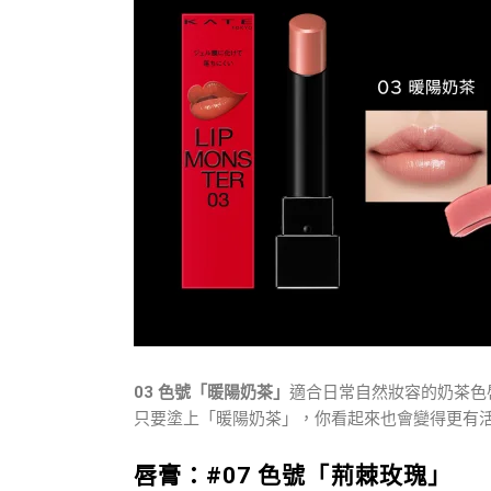
03
色號「暖陽奶茶」
適合日常自然妝容的奶茶色
只要塗上「暖陽奶茶」，你看起來也會變得更有
唇膏：#07 色號「荊棘玫瑰」