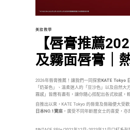
美妝教學
【唇膏推薦202
及霧面唇膏｜
2026年唇膏推薦！讓我們一同探索
KATE Tokyo
「奶茶色」、溫柔迷人的「豆沙色」以及自然大
霧感」皆應有盡有，讓你隨心搭配出各式妝感，
自推出以來，KATE Tokyo 的唇膏及唇釉便
日本NO.1寶座
，廣受不同年齡層女士的喜愛，亦
*INTAGE SRI+/2021年12月-2023年11月口