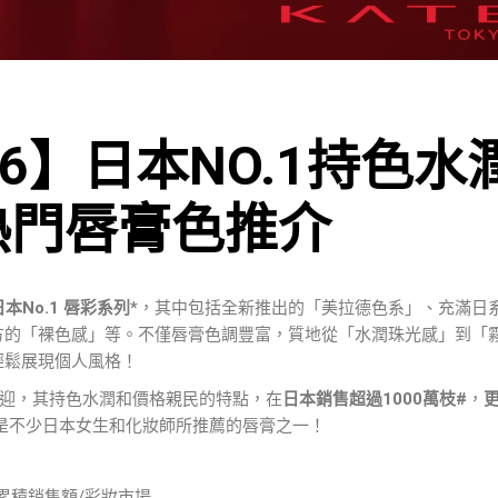
6】日本NO.1持色水
熱門唇膏色推介
 日本No.1 唇彩系列*
，其中包括全新推出的「美拉德色系」、充滿日
方的「裸色感」等。不僅唇膏色調豐富，質地從「水潤珠光感」到「
輕鬆展現個人風格！
大受歡迎，其持色水潤和價格親民的特點，在
日本銷售超過1000萬枝#
，
是不少日本女生和化妝師所推薦的唇膏之一！
紅系列累積銷售額/彩妝市場