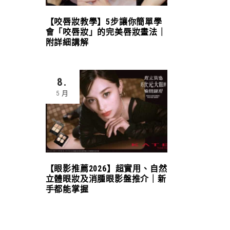
【咬唇妝教學】5步讓你簡單學
會「咬唇妝」的完美唇妝畫法｜
附詳細講解
8.
5 月
【眼影推薦2026】超實用、自然
立體眼妝及消腫眼影盤推介｜新
手都能掌握