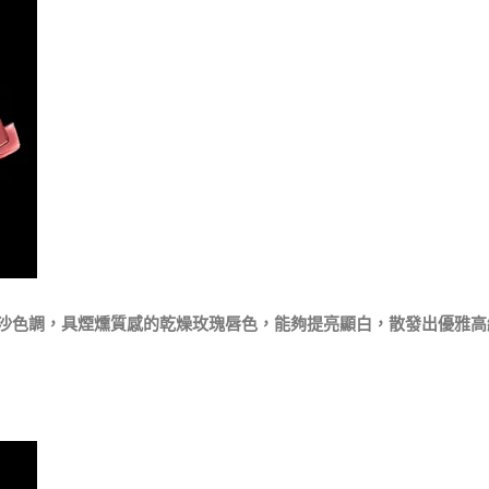
沙色調，具煙燻質感的乾燥玫瑰唇色，能夠提亮顯白，散發出優雅高