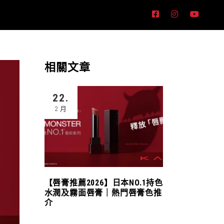
相關文章
22.
2 月
【唇膏推薦2026】日本NO.1持色
水潤及霧面唇膏｜熱門唇膏色推
介