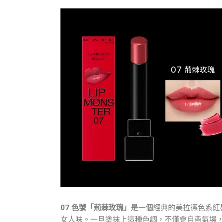
07 色號「荊棘玫瑰」
是一個經典的美拉德色系紅
女人味。一旦塗抹上這種色調，不僅會自帶氣場