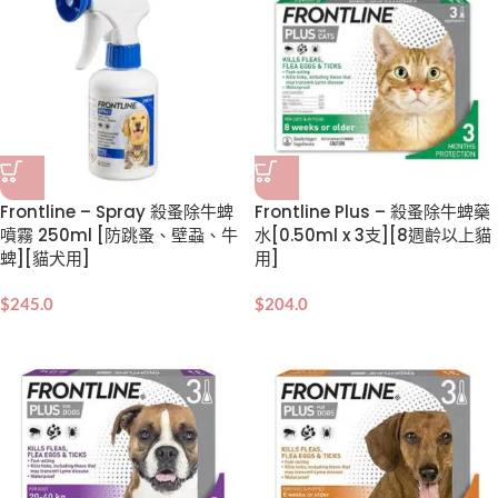
Frontline – Spray 殺蚤除牛蜱
Frontline Plus – 殺蚤除牛蜱藥
噴霧 250ml [防跳蚤、壁蝨、牛
水[0.50ml x 3支][8週齡以上貓
蜱][貓犬用]
用]
$
245.0
$
204.0