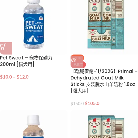
Pet Sweat – 寵物保礦力
-30%
200ml [貓犬用]
已售完
【臨期促銷-11/2026】Primal –
$
10.0
–
$
12.0
Dehydrated Goat Milk
Sticks 支裝脫水山羊奶粉 1.8oz
[貓犬用]
$
105.0
$
150.0