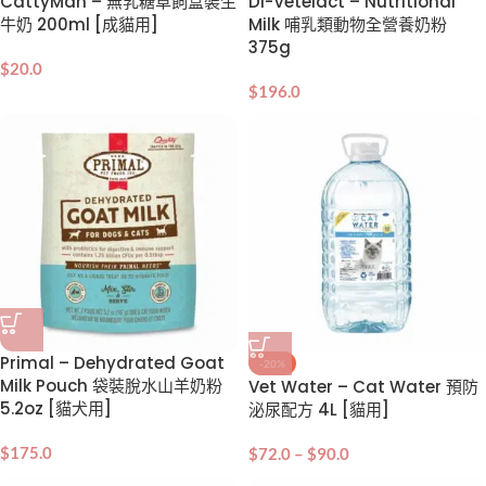
CattyMan – 無乳糖草飼盒裝生
Di-Vetelact – Nutritional
牛奶 200ml [成貓用]
Milk 哺乳類動物全營養奶粉
375g
$
20.0
$
196.0
Primal – Dehydrated Goat
-20%
Milk Pouch 袋裝脫水山羊奶粉
Vet Water – Cat Water 預防
5.2oz [貓犬用]
泌尿配方 4L [貓用]
$
175.0
$
72.0
–
$
90.0