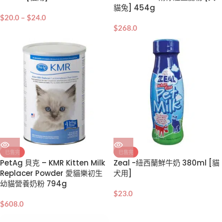
貓兔] 454g
$
20.0
–
$
24.0
$
268.0
已售完
已售完
PetAg 貝克 – KMR Kitten Milk
Zeal -紐西蘭鮮牛奶 380ml [貓
Replacer Powder 愛貓樂初生
犬用]
幼貓營養奶粉 794g
$
23.0
$
608.0