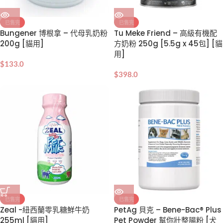
已售完
已售完
Bungener 博根拿 – 代母乳奶粉
Tu Meke Friend – 高級有機配
200g [貓用]
方奶粉 250g [5.5g x 45包] [貓
用]
$
133.0
$
398.0
已售完
已售完
Zeal -紐西蘭零乳糖鮮牛奶
PetAg 貝克 – Bene-Bac® Plus
255ml [貓用]
Pet Powder 幫你壯整腸粉 [犬