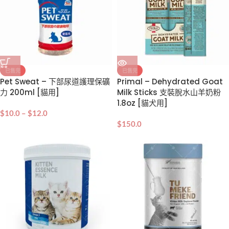
已售完
已售完
Pet Sweat – 下部尿道護理保礦
Primal – Dehydrated Goat
力 200ml [貓用]
Milk Sticks 支裝脫水山羊奶粉
1.8oz [貓犬用]
$
10.0
–
$
12.0
$
150.0