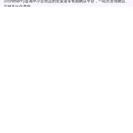
Storeberry是為中小企而設的全渠道零售開網店平台，一站式管理網店、
店舖及社交電商。
功能特色
開網店詳情
簡易創建網店
計劃及收費
雲端POS系統
營銷指南
串接金流物流
開店教學
綜合庫存管理
使用指南
CRM會員系統
登入