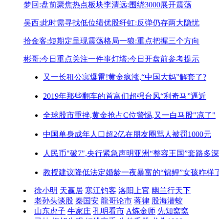
梦回:盘前聚焦热点板块
李清远:围绕3000展开震荡
吴西:此时需寻找低位绩优股
纤虹:反弹仍存两大隐忧
拾金客:短期定呈现震荡格局
一狼:重点把握三个方向
彬哥:今日重点关注一件事
灯塔:今日开盘前参考提示
又一长租公寓爆雷!
黄金疯涨,“中国大妈”解套了?
2019年那些翻车的首富们
超强台风“利奇马”逼近
全球股市重挫,黄金抢占C位
警惕,又一白马股"凉了"
中国单身成年人口超2亿
在朋友圈骂人被罚1000元
人民币"破7",央行紧急声明
亚洲“整容王国”套路多深
教授建议降低法定婚龄
一夜暴富的“锦鲤”女孩咋样
徐小明
天赢居
寒江钓客
洛阳上官
幽兰行天下
老孙头谈股
秦国安
龍哥论市
蒋律
股海潜蛟
山东虎子
牛家庄
孔明看市
A炼金师
先知窝窝