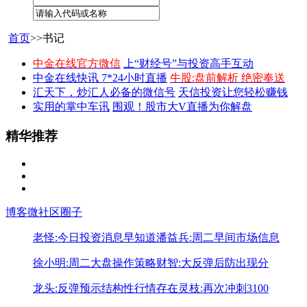
首页
>>书记
中金在线官方微信
上“财经号”与投资高手互动
中金在线快讯 7*24小时直播
牛股:盘前解析 绝密奉送
汇天下，炒汇人必备的微信号
天信投资让您轻松赚钱
实用的掌中车讯
围观！股市大V直播为你解盘
精华推荐
博客
微社区
圈子
老怪:今日投资消息早知道
潘益兵:周二早间市场信息
徐小明:周二大盘操作策略
财智:大反弹后防出现分
龙头:反弹预示结构性行情存在
灵枝:再次冲刺3100