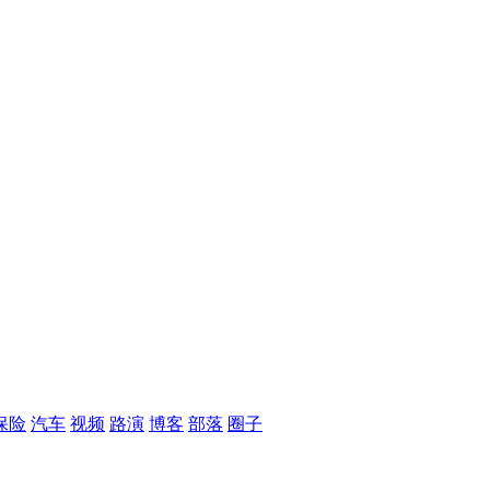
保险
汽车
视频
路演
博客
部落
圈子