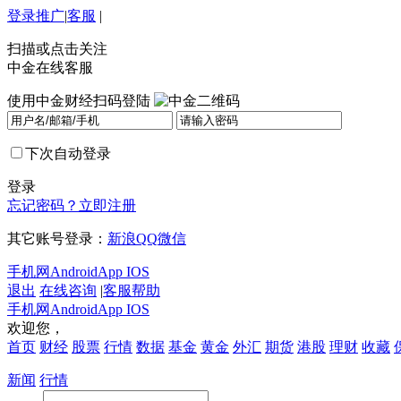
登录
推广
|
客服
|
扫描或点击关注
中金在线客服
使用中金财经扫码登陆
下次自动登录
登录
忘记密码？
立即注册
其它账号登录：
新浪
QQ
微信
手机网
Android
App IOS
退出
在线咨询
|
客服帮助
手机网
Android
App IOS
欢迎您，
首页
财经
股票
行情
数据
基金
黄金
外汇
期货
港股
理财
收藏
新闻
行情