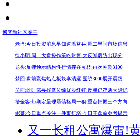
博客
微社区
圈子
老怪:今日投资消息早知道
潘益兵:周二早间市场信息
徐小明:周二大盘操作策略
财智:大反弹后防出现分
龙头:反弹预示结构性行情存在
灵枝:再次冲刺3100
梦回:盘前聚焦热点板块
李清远:围绕3000展开震荡
吴西:此时需寻找低位绩优股
纤虹:反弹仍存两大隐忧
拾金客:短期定呈现震荡格局
一狼:重点把握三个方向
彬哥:今日重点关注一件事
灯塔:今日开盘前参考提示
又一长租公寓爆雷!
黄