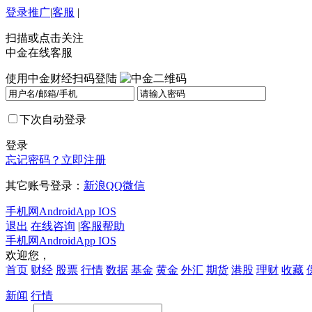
登录
推广
|
客服
|
扫描或点击关注
中金在线客服
使用中金财经扫码登陆
下次自动登录
登录
忘记密码？
立即注册
其它账号登录：
新浪
QQ
微信
手机网
Android
App IOS
退出
在线咨询
|
客服帮助
手机网
Android
App IOS
欢迎您，
首页
财经
股票
行情
数据
基金
黄金
外汇
期货
港股
理财
收藏
新闻
行情