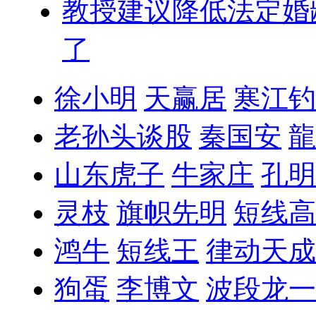
教授建议降低法定婚
了
徐小明
天赢居
寒江钓
老孙头谈股
秦国安
龍
山东虎子
牛家庄
孔明
灵枝
旗帜先明
短线高
鸿牛
短线王
律动天成
狗蛋
李博文
波段龙一