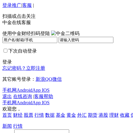
登录
推广
|
客服
|
扫描或点击关注
中金在线客服
使用中金财经扫码登陆
下次自动登录
登录
忘记密码？
立即注册
其它账号登录：
新浪
QQ
微信
手机网
Android
App IOS
退出
在线咨询
|
客服帮助
手机网
Android
App IOS
欢迎您，
首页
财经
股票
行情
数据
基金
黄金
外汇
期货
港股
理财
收藏
新闻
行情