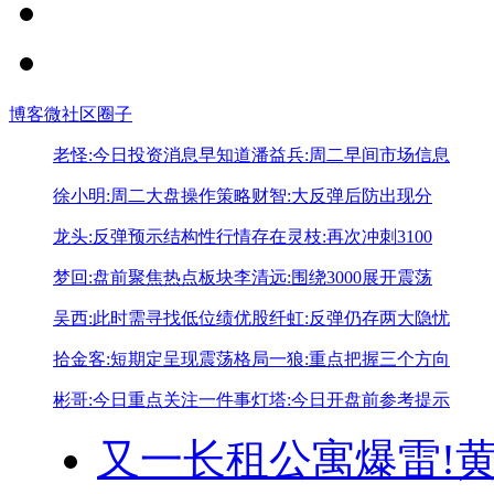
博客
微社区
圈子
老怪:今日投资消息早知道
潘益兵:周二早间市场信息
徐小明:周二大盘操作策略
财智:大反弹后防出现分
龙头:反弹预示结构性行情存在
灵枝:再次冲刺3100
梦回:盘前聚焦热点板块
李清远:围绕3000展开震荡
吴西:此时需寻找低位绩优股
纤虹:反弹仍存两大隐忧
拾金客:短期定呈现震荡格局
一狼:重点把握三个方向
彬哥:今日重点关注一件事
灯塔:今日开盘前参考提示
又一长租公寓爆雷!
黄