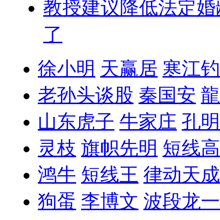
教授建议降低法定婚
了
徐小明
天赢居
寒江钓
老孙头谈股
秦国安
龍
山东虎子
牛家庄
孔明
灵枝
旗帜先明
短线高
鸿牛
短线王
律动天成
狗蛋
李博文
波段龙一