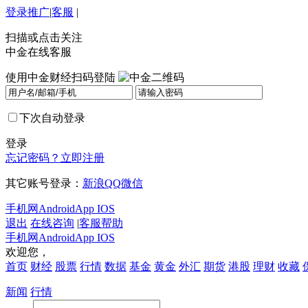
登录
推广
|
客服
|
扫描或点击关注
中金在线客服
使用中金财经扫码登陆
下次自动登录
登录
忘记密码？
立即注册
其它账号登录：
新浪
QQ
微信
手机网
Android
App IOS
退出
在线咨询
|
客服帮助
手机网
Android
App IOS
欢迎您，
首页
财经
股票
行情
数据
基金
黄金
外汇
期货
港股
理财
收藏
新闻
行情