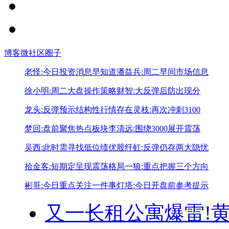
博客
微社区
圈子
老怪:今日投资消息早知道
潘益兵:周二早间市场信息
徐小明:周二大盘操作策略
财智:大反弹后防出现分
龙头:反弹预示结构性行情存在
灵枝:再次冲刺3100
梦回:盘前聚焦热点板块
李清远:围绕3000展开震荡
吴西:此时需寻找低位绩优股
纤虹:反弹仍存两大隐忧
拾金客:短期定呈现震荡格局
一狼:重点把握三个方向
彬哥:今日重点关注一件事
灯塔:今日开盘前参考提示
又一长租公寓爆雷!
黄