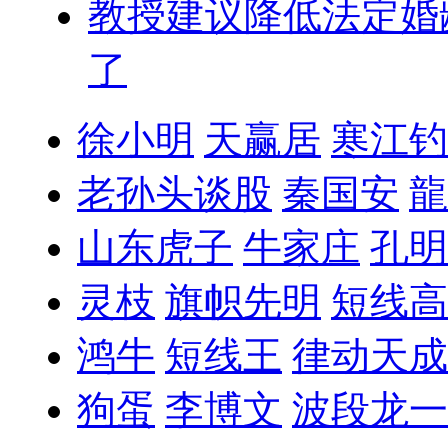
教授建议降低法定婚
了
徐小明
天赢居
寒江钓
老孙头谈股
秦国安
龍
山东虎子
牛家庄
孔明
灵枝
旗帜先明
短线高
鸿牛
短线王
律动天成
狗蛋
李博文
波段龙一