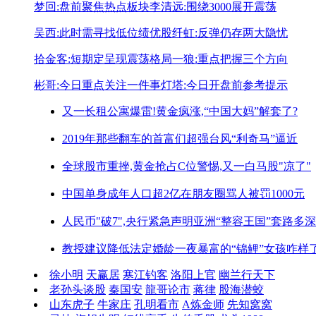
梦回:盘前聚焦热点板块
李清远:围绕3000展开震荡
吴西:此时需寻找低位绩优股
纤虹:反弹仍存两大隐忧
拾金客:短期定呈现震荡格局
一狼:重点把握三个方向
彬哥:今日重点关注一件事
灯塔:今日开盘前参考提示
又一长租公寓爆雷!
黄金疯涨,“中国大妈”解套了?
2019年那些翻车的首富们
超强台风“利奇马”逼近
全球股市重挫,黄金抢占C位
警惕,又一白马股"凉了"
中国单身成年人口超2亿
在朋友圈骂人被罚1000元
人民币"破7",央行紧急声明
亚洲“整容王国”套路多深
教授建议降低法定婚龄
一夜暴富的“锦鲤”女孩咋样
徐小明
天赢居
寒江钓客
洛阳上官
幽兰行天下
老孙头谈股
秦国安
龍哥论市
蒋律
股海潜蛟
山东虎子
牛家庄
孔明看市
A炼金师
先知窝窝