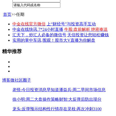
首页
>>任期
中金在线官方微信
上“财经号”与投资高手互动
中金在线快讯 7*24小时直播
牛股:盘前解析 绝密奉送
汇天下，炒汇人必备的微信号
天信投资让您轻松赚钱
实用的掌中车讯
围观！股市大V直播为你解盘
精华推荐
博客
微社区
圈子
老怪:今日投资消息早知道
潘益兵:周二早间市场信息
徐小明:周二大盘操作策略
财智:大反弹后防出现分
龙头:反弹预示结构性行情存在
灵枝:再次冲刺3100