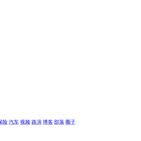
保险
汽车
视频
路演
博客
部落
圈子