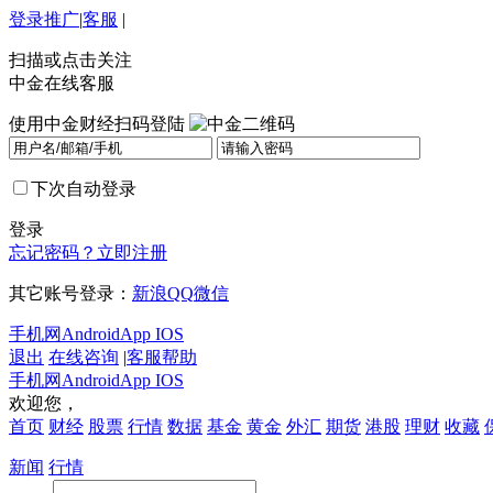
登录
推广
|
客服
|
扫描或点击关注
中金在线客服
使用中金财经扫码登陆
下次自动登录
登录
忘记密码？
立即注册
其它账号登录：
新浪
QQ
微信
手机网
Android
App IOS
退出
在线咨询
|
客服帮助
手机网
Android
App IOS
欢迎您，
首页
财经
股票
行情
数据
基金
黄金
外汇
期货
港股
理财
收藏
新闻
行情