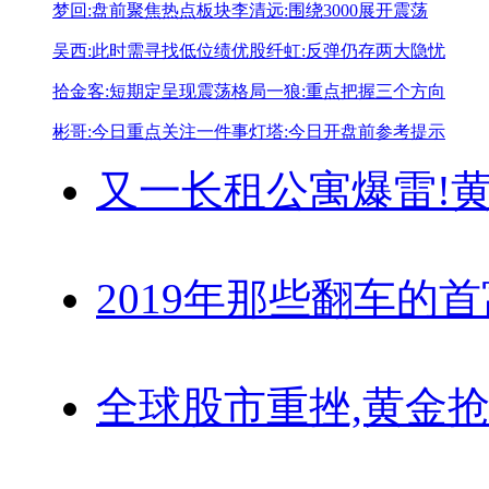
梦回:盘前聚焦热点板块
李清远:围绕3000展开震荡
吴西:此时需寻找低位绩优股
纤虹:反弹仍存两大隐忧
拾金客:短期定呈现震荡格局
一狼:重点把握三个方向
彬哥:今日重点关注一件事
灯塔:今日开盘前参考提示
又一长租公寓爆雷!
黄
2019年那些翻车的
全球股市重挫,黄金抢