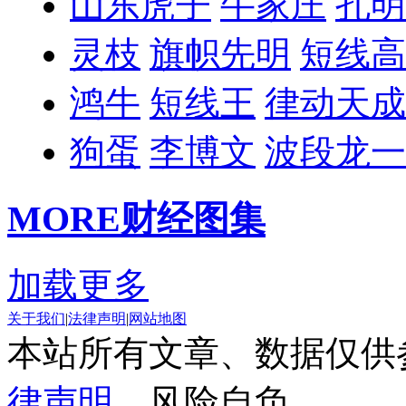
山东虎子
牛家庄
孔明
灵枝
旗帜先明
短线高
鸿牛
短线王
律动天成
狗蛋
李博文
波段龙一
MORE
财经图集
加载更多
关于我们
|
法律声明
|
网站地图
本站所有文章、数据仅供
律声明
，风险自负