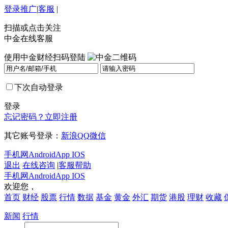
登录
推广
|
客服
|
扫描或点击关注
中金在线客服
使用中金财经扫码登陆
下次自动登录
登录
忘记密码？
立即注册
其它账号登录：
新浪
QQ
微信
手机网
Android
App IOS
退出
在线咨询
|
客服帮助
手机网
Android
App IOS
欢迎您，
首页
财经
股票
行情
数据
基金
黄金
外汇
期货
港股
理财
收藏
新闻
行情