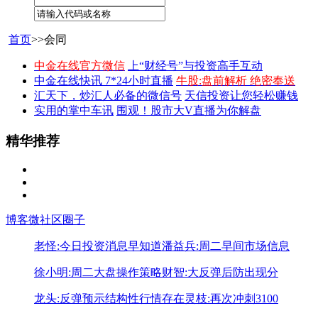
首页
>>会同
中金在线官方微信
上“财经号”与投资高手互动
中金在线快讯 7*24小时直播
牛股:盘前解析 绝密奉送
汇天下，炒汇人必备的微信号
天信投资让您轻松赚钱
实用的掌中车讯
围观！股市大V直播为你解盘
精华推荐
博客
微社区
圈子
老怪:今日投资消息早知道
潘益兵:周二早间市场信息
徐小明:周二大盘操作策略
财智:大反弹后防出现分
龙头:反弹预示结构性行情存在
灵枝:再次冲刺3100