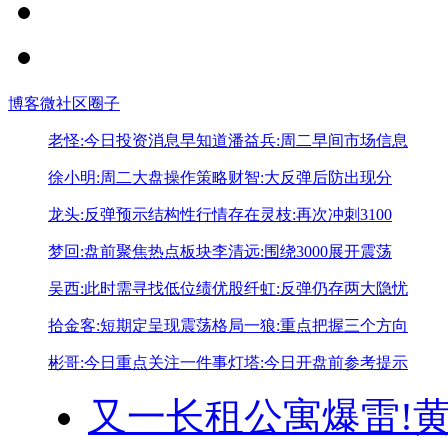
博客
微社区
圈子
老怪:今日投资消息早知道
潘益兵:周二早间市场信息
徐小明:周二大盘操作策略
财智:大反弹后防出现分
龙头:反弹预示结构性行情存在
灵枝:再次冲刺3100
梦回:盘前聚焦热点板块
李清远:围绕3000展开震荡
吴西:此时需寻找低位绩优股
纤虹:反弹仍存两大隐忧
拾金客:短期定呈现震荡格局
一狼:重点把握三个方向
彬哥:今日重点关注一件事
灯塔:今日开盘前参考提示
又一长租公寓爆雷!
黄