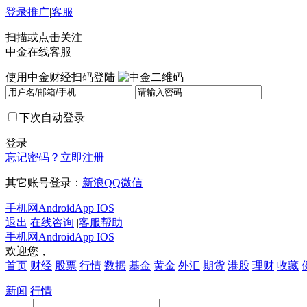
登录
推广
|
客服
|
扫描或点击关注
中金在线客服
使用中金财经扫码登陆
下次自动登录
登录
忘记密码？
立即注册
其它账号登录：
新浪
QQ
微信
手机网
Android
App IOS
退出
在线咨询
|
客服帮助
手机网
Android
App IOS
欢迎您，
首页
财经
股票
行情
数据
基金
黄金
外汇
期货
港股
理财
收藏
新闻
行情