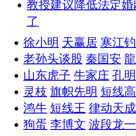
教授建议降低法定婚
了
徐小明
天赢居
寒江钓
老孙头谈股
秦国安
龍
山东虎子
牛家庄
孔明
灵枝
旗帜先明
短线高
鸿牛
短线王
律动天成
狗蛋
李博文
波段龙一