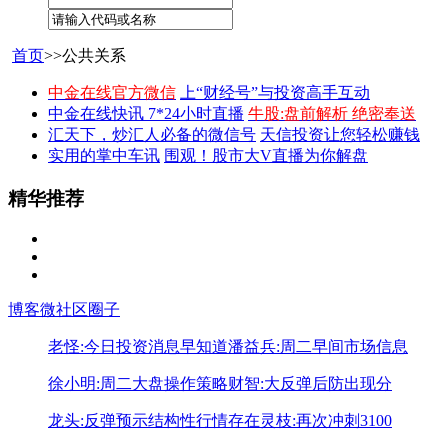
首页
>>公共关系
中金在线官方微信
上“财经号”与投资高手互动
中金在线快讯 7*24小时直播
牛股:盘前解析 绝密奉送
汇天下，炒汇人必备的微信号
天信投资让您轻松赚钱
实用的掌中车讯
围观！股市大V直播为你解盘
精华推荐
博客
微社区
圈子
老怪:今日投资消息早知道
潘益兵:周二早间市场信息
徐小明:周二大盘操作策略
财智:大反弹后防出现分
龙头:反弹预示结构性行情存在
灵枝:再次冲刺3100