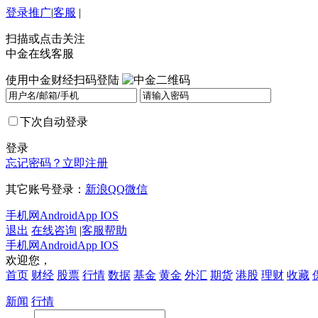
登录
推广
|
客服
|
扫描或点击关注
中金在线客服
使用中金财经扫码登陆
下次自动登录
登录
忘记密码？
立即注册
其它账号登录：
新浪
QQ
微信
手机网
Android
App IOS
退出
在线咨询
|
客服帮助
手机网
Android
App IOS
欢迎您，
首页
财经
股票
行情
数据
基金
黄金
外汇
期货
港股
理财
收藏
新闻
行情