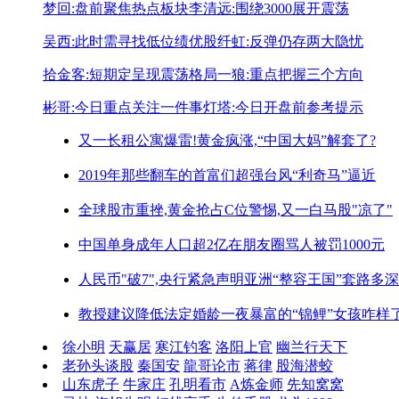
梦回:盘前聚焦热点板块
李清远:围绕3000展开震荡
吴西:此时需寻找低位绩优股
纤虹:反弹仍存两大隐忧
拾金客:短期定呈现震荡格局
一狼:重点把握三个方向
彬哥:今日重点关注一件事
灯塔:今日开盘前参考提示
又一长租公寓爆雷!
黄金疯涨,“中国大妈”解套了?
2019年那些翻车的首富们
超强台风“利奇马”逼近
全球股市重挫,黄金抢占C位
警惕,又一白马股"凉了"
中国单身成年人口超2亿
在朋友圈骂人被罚1000元
人民币"破7",央行紧急声明
亚洲“整容王国”套路多深
教授建议降低法定婚龄
一夜暴富的“锦鲤”女孩咋样
徐小明
天赢居
寒江钓客
洛阳上官
幽兰行天下
老孙头谈股
秦国安
龍哥论市
蒋律
股海潜蛟
山东虎子
牛家庄
孔明看市
A炼金师
先知窝窝