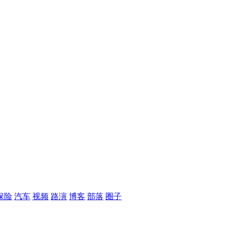
保险
汽车
视频
路演
博客
部落
圈子