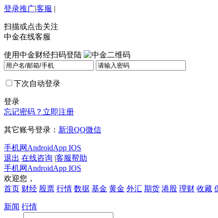
登录
推广
|
客服
|
扫描或点击关注
中金在线客服
使用中金财经扫码登陆
下次自动登录
登录
忘记密码？
立即注册
其它账号登录：
新浪
QQ
微信
手机网
Android
App IOS
退出
在线咨询
|
客服帮助
手机网
Android
App IOS
欢迎您，
首页
财经
股票
行情
数据
基金
黄金
外汇
期货
港股
理财
收藏
新闻
行情