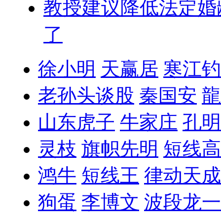
教授建议降低法定婚
了
徐小明
天赢居
寒江钓
老孙头谈股
秦国安
龍
山东虎子
牛家庄
孔明
灵枝
旗帜先明
短线高
鸿牛
短线王
律动天成
狗蛋
李博文
波段龙一