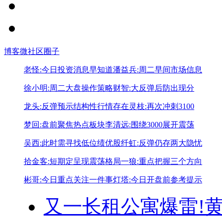
博客
微社区
圈子
老怪:今日投资消息早知道
潘益兵:周二早间市场信息
徐小明:周二大盘操作策略
财智:大反弹后防出现分
龙头:反弹预示结构性行情存在
灵枝:再次冲刺3100
梦回:盘前聚焦热点板块
李清远:围绕3000展开震荡
吴西:此时需寻找低位绩优股
纤虹:反弹仍存两大隐忧
拾金客:短期定呈现震荡格局
一狼:重点把握三个方向
彬哥:今日重点关注一件事
灯塔:今日开盘前参考提示
又一长租公寓爆雷!
黄