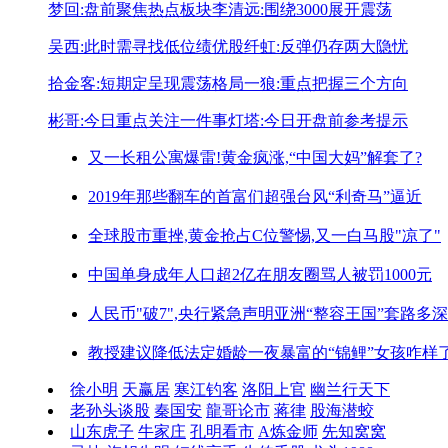
梦回:盘前聚焦热点板块
李清远:围绕3000展开震荡
吴西:此时需寻找低位绩优股
纤虹:反弹仍存两大隐忧
拾金客:短期定呈现震荡格局
一狼:重点把握三个方向
彬哥:今日重点关注一件事
灯塔:今日开盘前参考提示
又一长租公寓爆雷!
黄金疯涨,“中国大妈”解套了?
2019年那些翻车的首富们
超强台风“利奇马”逼近
全球股市重挫,黄金抢占C位
警惕,又一白马股"凉了"
中国单身成年人口超2亿
在朋友圈骂人被罚1000元
人民币"破7",央行紧急声明
亚洲“整容王国”套路多深
教授建议降低法定婚龄
一夜暴富的“锦鲤”女孩咋样
徐小明
天赢居
寒江钓客
洛阳上官
幽兰行天下
老孙头谈股
秦国安
龍哥论市
蒋律
股海潜蛟
山东虎子
牛家庄
孔明看市
A炼金师
先知窝窝