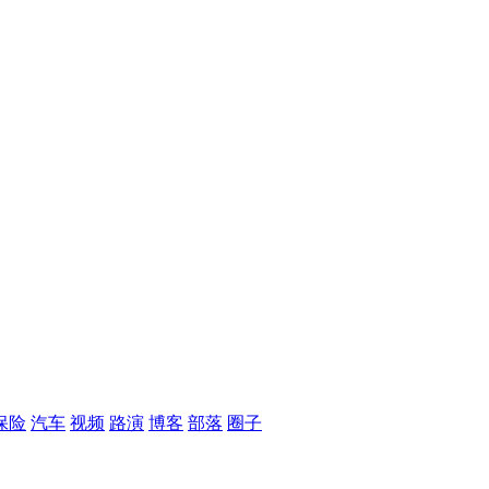
保险
汽车
视频
路演
博客
部落
圈子