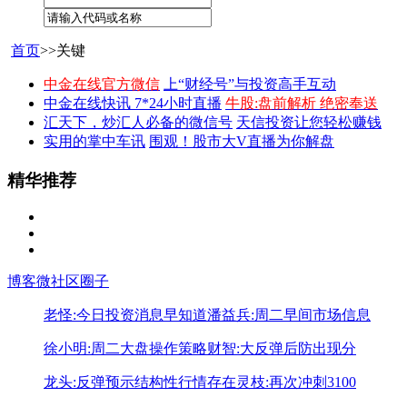
首页
>>关键
中金在线官方微信
上“财经号”与投资高手互动
中金在线快讯 7*24小时直播
牛股:盘前解析 绝密奉送
汇天下，炒汇人必备的微信号
天信投资让您轻松赚钱
实用的掌中车讯
围观！股市大V直播为你解盘
精华推荐
博客
微社区
圈子
老怪:今日投资消息早知道
潘益兵:周二早间市场信息
徐小明:周二大盘操作策略
财智:大反弹后防出现分
龙头:反弹预示结构性行情存在
灵枝:再次冲刺3100