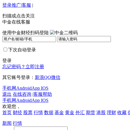
登录
推广
|
客服
|
扫描或点击关注
中金在线客服
使用中金财经扫码登陆
下次自动登录
登录
忘记密码？
立即注册
其它账号登录：
新浪
QQ
微信
手机网
Android
App IOS
退出
在线咨询
|
客服帮助
手机网
Android
App IOS
欢迎您，
首页
财经
股票
行情
数据
基金
黄金
外汇
期货
港股
理财
收藏
新闻
行情