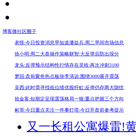
博客
微社区
圈子
老怪:今日投资消息早知道
潘益兵:周二早间市场信息
徐小明:周二大盘操作策略
财智:大反弹后防出现分
龙头:反弹预示结构性行情存在
灵枝:再次冲刺3100
梦回:盘前聚焦热点板块
李清远:围绕3000展开震荡
吴西:此时需寻找低位绩优股
纤虹:反弹仍存两大隐忧
拾金客:短期定呈现震荡格局
一狼:重点把握三个方向
彬哥:今日重点关注一件事
灯塔:今日开盘前参考提示
又一长租公寓爆雷!
黄