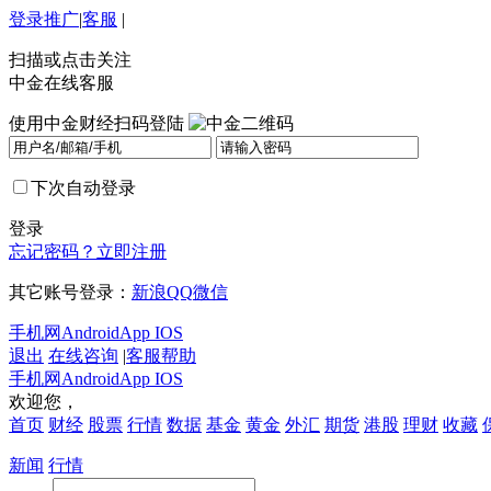
登录
推广
|
客服
|
扫描或点击关注
中金在线客服
使用中金财经扫码登陆
下次自动登录
登录
忘记密码？
立即注册
其它账号登录：
新浪
QQ
微信
手机网
Android
App IOS
退出
在线咨询
|
客服帮助
手机网
Android
App IOS
欢迎您，
首页
财经
股票
行情
数据
基金
黄金
外汇
期货
港股
理财
收藏
新闻
行情