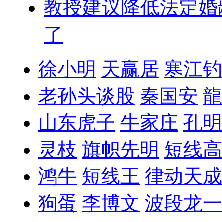
教授建议降低法定婚
了
徐小明
天赢居
寒江钓
老孙头谈股
秦国安
龍
山东虎子
牛家庄
孔明
灵枝
旗帜先明
短线高
鸿牛
短线王
律动天成
狗蛋
李博文
波段龙一