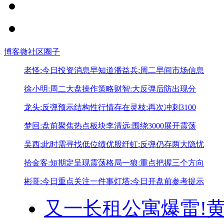
博客
微社区
圈子
老怪:今日投资消息早知道
潘益兵:周二早间市场信息
徐小明:周二大盘操作策略
财智:大反弹后防出现分
龙头:反弹预示结构性行情存在
灵枝:再次冲刺3100
梦回:盘前聚焦热点板块
李清远:围绕3000展开震荡
吴西:此时需寻找低位绩优股
纤虹:反弹仍存两大隐忧
拾金客:短期定呈现震荡格局
一狼:重点把握三个方向
彬哥:今日重点关注一件事
灯塔:今日开盘前参考提示
又一长租公寓爆雷!
黄