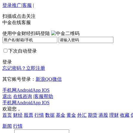
登录
推广
|
客服
|
扫描或点击关注
中金在线客服
使用中金财经扫码登陆
下次自动登录
登录
忘记密码？
立即注册
其它账号登录：
新浪
QQ
微信
手机网
Android
App IOS
退出
在线咨询
|
客服帮助
手机网
Android
App IOS
欢迎您，
首页
财经
股票
行情
数据
基金
黄金
外汇
期货
港股
理财
收藏
新闻
行情