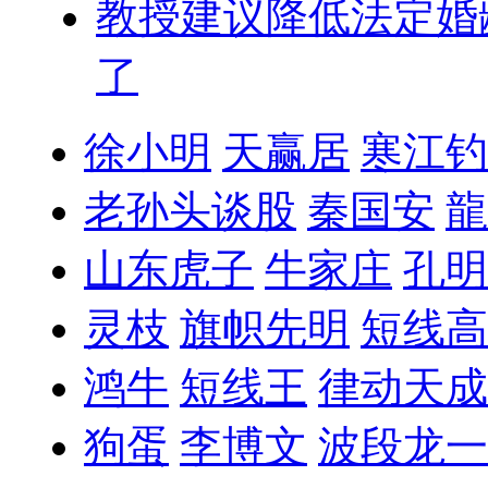
教授建议降低法定婚
了
徐小明
天赢居
寒江钓
老孙头谈股
秦国安
龍
山东虎子
牛家庄
孔明
灵枝
旗帜先明
短线高
鸿牛
短线王
律动天成
狗蛋
李博文
波段龙一