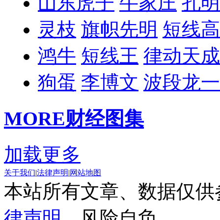
山东虎子
牛家庄
孔明
灵枝
旗帜先明
短线高
鸿牛
短线王
律动天成
狗蛋
李博文
波段龙一
MORE
财经图集
加载更多
关于我们
|
法律声明
|
网站地图
本站所有文章、数据仅供
律声明
，风险自负