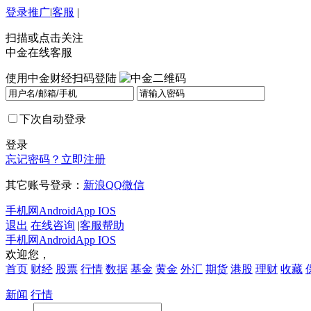
登录
推广
|
客服
|
扫描或点击关注
中金在线客服
使用中金财经扫码登陆
下次自动登录
登录
忘记密码？
立即注册
其它账号登录：
新浪
QQ
微信
手机网
Android
App IOS
退出
在线咨询
|
客服帮助
手机网
Android
App IOS
欢迎您，
首页
财经
股票
行情
数据
基金
黄金
外汇
期货
港股
理财
收藏
新闻
行情