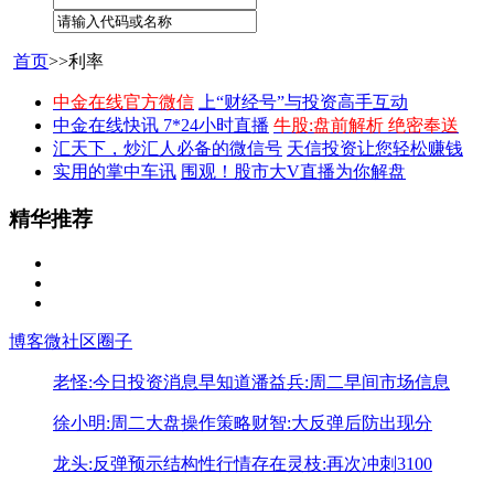
首页
>>利率
中金在线官方微信
上“财经号”与投资高手互动
中金在线快讯 7*24小时直播
牛股:盘前解析 绝密奉送
汇天下，炒汇人必备的微信号
天信投资让您轻松赚钱
实用的掌中车讯
围观！股市大V直播为你解盘
精华推荐
博客
微社区
圈子
老怪:今日投资消息早知道
潘益兵:周二早间市场信息
徐小明:周二大盘操作策略
财智:大反弹后防出现分
龙头:反弹预示结构性行情存在
灵枝:再次冲刺3100