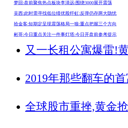
梦回:盘前聚焦热点板块
李清远:围绕3000展开震荡
吴西:此时需寻找低位绩优股
纤虹:反弹仍存两大隐忧
拾金客:短期定呈现震荡格局
一狼:重点把握三个方向
彬哥:今日重点关注一件事
灯塔:今日开盘前参考提示
又一长租公寓爆雷!
黄
2019年那些翻车的
全球股市重挫,黄金抢