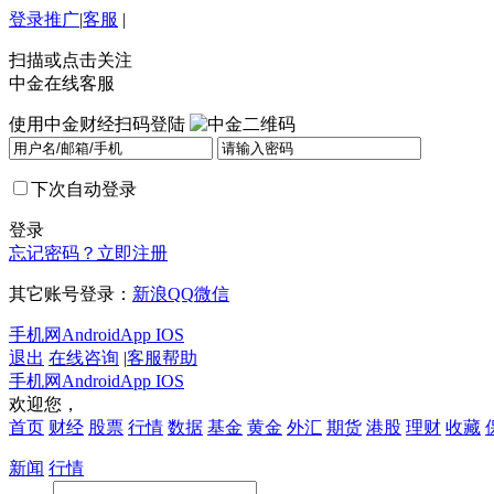
登录
推广
|
客服
|
扫描或点击关注
中金在线客服
使用中金财经扫码登陆
下次自动登录
登录
忘记密码？
立即注册
其它账号登录：
新浪
QQ
微信
手机网
Android
App IOS
退出
在线咨询
|
客服帮助
手机网
Android
App IOS
欢迎您，
首页
财经
股票
行情
数据
基金
黄金
外汇
期货
港股
理财
收藏
新闻
行情