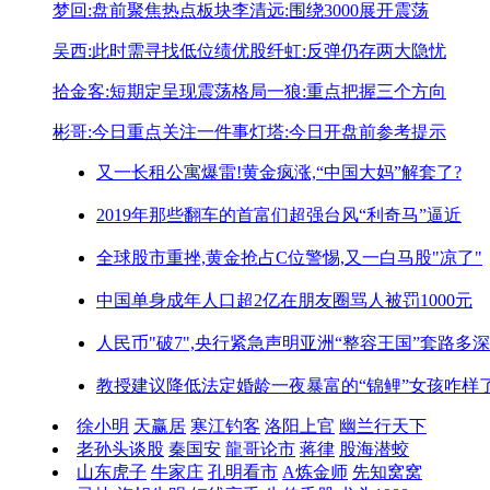
梦回:盘前聚焦热点板块
李清远:围绕3000展开震荡
吴西:此时需寻找低位绩优股
纤虹:反弹仍存两大隐忧
拾金客:短期定呈现震荡格局
一狼:重点把握三个方向
彬哥:今日重点关注一件事
灯塔:今日开盘前参考提示
又一长租公寓爆雷!
黄金疯涨,“中国大妈”解套了?
2019年那些翻车的首富们
超强台风“利奇马”逼近
全球股市重挫,黄金抢占C位
警惕,又一白马股"凉了"
中国单身成年人口超2亿
在朋友圈骂人被罚1000元
人民币"破7",央行紧急声明
亚洲“整容王国”套路多深
教授建议降低法定婚龄
一夜暴富的“锦鲤”女孩咋样
徐小明
天赢居
寒江钓客
洛阳上官
幽兰行天下
老孙头谈股
秦国安
龍哥论市
蒋律
股海潜蛟
山东虎子
牛家庄
孔明看市
A炼金师
先知窝窝