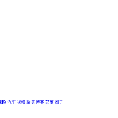
保险
汽车
视频
路演
博客
部落
圈子