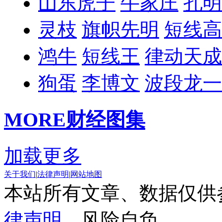
山东虎子
牛家庄
孔明
灵枝
旗帜先明
短线高
鸿牛
短线王
律动天成
狗蛋
李博文
波段龙一
MORE
财经图集
加载更多
关于我们
|
法律声明
|
网站地图
本站所有文章、数据仅供
律声明
，风险自负