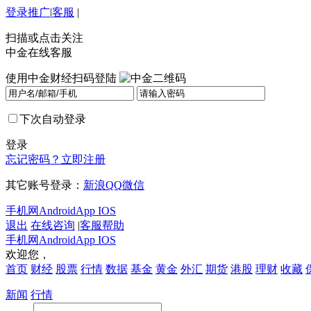
登录
推广
|
客服
|
扫描或点击关注
中金在线客服
使用中金财经扫码登陆
下次自动登录
登录
忘记密码？
立即注册
其它账号登录：
新浪
QQ
微信
手机网
Android
App IOS
退出
在线咨询
|
客服帮助
手机网
Android
App IOS
欢迎您，
首页
财经
股票
行情
数据
基金
黄金
外汇
期货
港股
理财
收藏
新闻
行情