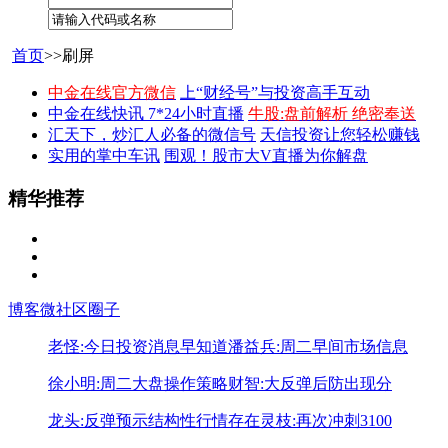
首页
>>刷屏
中金在线官方微信
上“财经号”与投资高手互动
中金在线快讯 7*24小时直播
牛股:盘前解析 绝密奉送
汇天下，炒汇人必备的微信号
天信投资让您轻松赚钱
实用的掌中车讯
围观！股市大V直播为你解盘
精华推荐
博客
微社区
圈子
老怪:今日投资消息早知道
潘益兵:周二早间市场信息
徐小明:周二大盘操作策略
财智:大反弹后防出现分
龙头:反弹预示结构性行情存在
灵枝:再次冲刺3100