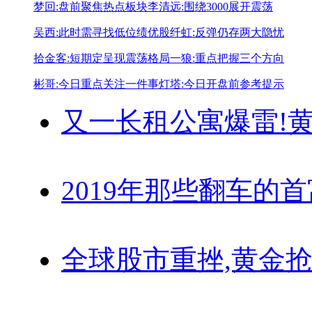
梦回:盘前聚焦热点板块
李清远:围绕3000展开震荡
吴西:此时需寻找低位绩优股
纤虹:反弹仍存两大隐忧
拾金客:短期定呈现震荡格局
一狼:重点把握三个方向
彬哥:今日重点关注一件事
灯塔:今日开盘前参考提示
又一长租公寓爆雷!
黄
2019年那些翻车的
全球股市重挫,黄金抢