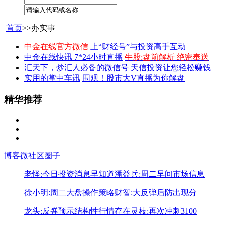
首页
>>办实事
中金在线官方微信
上“财经号”与投资高手互动
中金在线快讯 7*24小时直播
牛股:盘前解析 绝密奉送
汇天下，炒汇人必备的微信号
天信投资让您轻松赚钱
实用的掌中车讯
围观！股市大V直播为你解盘
精华推荐
博客
微社区
圈子
老怪:今日投资消息早知道
潘益兵:周二早间市场信息
徐小明:周二大盘操作策略
财智:大反弹后防出现分
龙头:反弹预示结构性行情存在
灵枝:再次冲刺3100