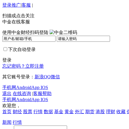
登录
推广
|
客服
|
扫描或点击关注
中金在线客服
使用中金财经扫码登陆
下次自动登录
登录
忘记密码？
立即注册
其它账号登录：
新浪
QQ
微信
手机网
Android
App IOS
退出
在线咨询
|
客服帮助
手机网
Android
App IOS
欢迎您，
首页
财经
股票
行情
数据
基金
黄金
外汇
期货
港股
理财
收藏
新闻
行情