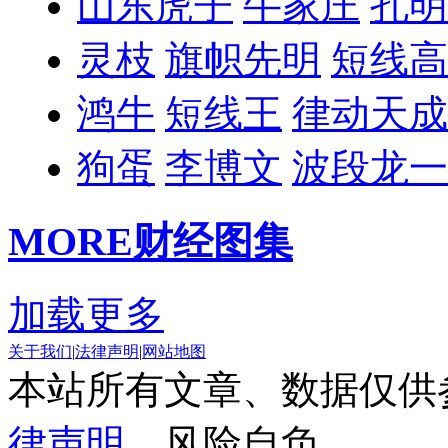
山东虎子
牛家庄
孔明
灵枝
旗帜先明
短线高
鸿牛
短线王
律动天成
狗蛋
李博文
波段龙一
MORE
财经图集
加载更多
关于我们
|
法律声明
|
网站地图
本站所有文章、数据仅供
律声明
，风险自负