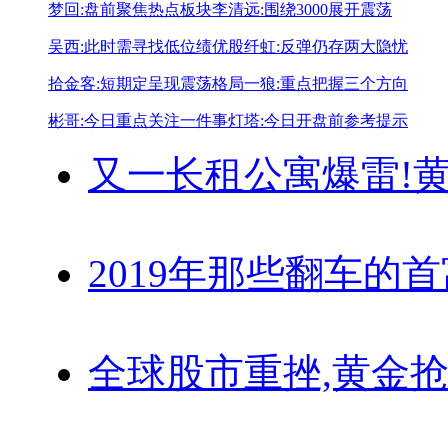
梦回:盘前聚焦热点板块
李清远:围绕3000展开震荡
吴西:此时需寻找低位绩优股
纤虹:反弹仍存两大隐忧
拾金客:短期定呈现震荡格局
一狼:重点把握三个方向
彬哥:今日重点关注一件事
灯塔:今日开盘前参考提示
又一长租公寓爆雷!
黄
2019年那些翻车的
全球股市重挫,黄金抢