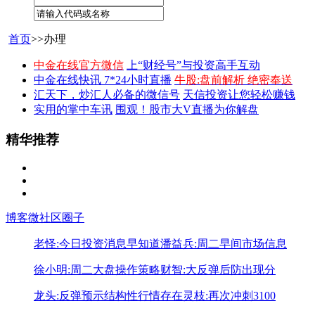
首页
>>办理
中金在线官方微信
上“财经号”与投资高手互动
中金在线快讯 7*24小时直播
牛股:盘前解析 绝密奉送
汇天下，炒汇人必备的微信号
天信投资让您轻松赚钱
实用的掌中车讯
围观！股市大V直播为你解盘
精华推荐
博客
微社区
圈子
老怪:今日投资消息早知道
潘益兵:周二早间市场信息
徐小明:周二大盘操作策略
财智:大反弹后防出现分
龙头:反弹预示结构性行情存在
灵枝:再次冲刺3100