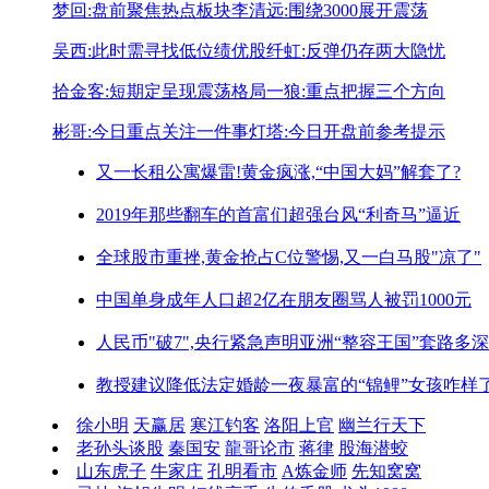
梦回:盘前聚焦热点板块
李清远:围绕3000展开震荡
吴西:此时需寻找低位绩优股
纤虹:反弹仍存两大隐忧
拾金客:短期定呈现震荡格局
一狼:重点把握三个方向
彬哥:今日重点关注一件事
灯塔:今日开盘前参考提示
又一长租公寓爆雷!
黄金疯涨,“中国大妈”解套了?
2019年那些翻车的首富们
超强台风“利奇马”逼近
全球股市重挫,黄金抢占C位
警惕,又一白马股"凉了"
中国单身成年人口超2亿
在朋友圈骂人被罚1000元
人民币"破7",央行紧急声明
亚洲“整容王国”套路多深
教授建议降低法定婚龄
一夜暴富的“锦鲤”女孩咋样
徐小明
天赢居
寒江钓客
洛阳上官
幽兰行天下
老孙头谈股
秦国安
龍哥论市
蒋律
股海潜蛟
山东虎子
牛家庄
孔明看市
A炼金师
先知窝窝