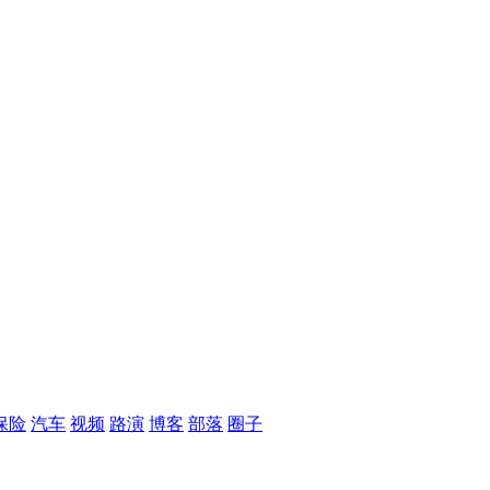
保险
汽车
视频
路演
博客
部落
圈子