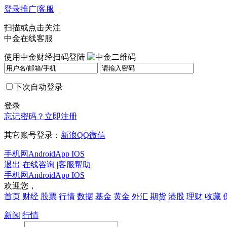
登录
推广
|
客服
|
扫描或点击关注
中金在线客服
使用中金财经扫码登陆
下次自动登录
登录
忘记密码？
立即注册
其它账号登录：
新浪
QQ
微信
手机网
Android
App IOS
退出
在线咨询
|
客服帮助
手机网
Android
App IOS
欢迎您，
首页
财经
股票
行情
数据
基金
黄金
外汇
期货
港股
理财
收藏
新闻
行情