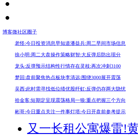
博客
微社区
圈子
老怪:今日投资消息早知道
潘益兵:周二早间市场信息
徐小明:周二大盘操作策略
财智:大反弹后防出现分
龙头:反弹预示结构性行情存在
灵枝:再次冲刺3100
梦回:盘前聚焦热点板块
李清远:围绕3000展开震荡
吴西:此时需寻找低位绩优股
纤虹:反弹仍存两大隐忧
拾金客:短期定呈现震荡格局
一狼:重点把握三个方向
彬哥:今日重点关注一件事
灯塔:今日开盘前参考提示
又一长租公寓爆雷!
黄