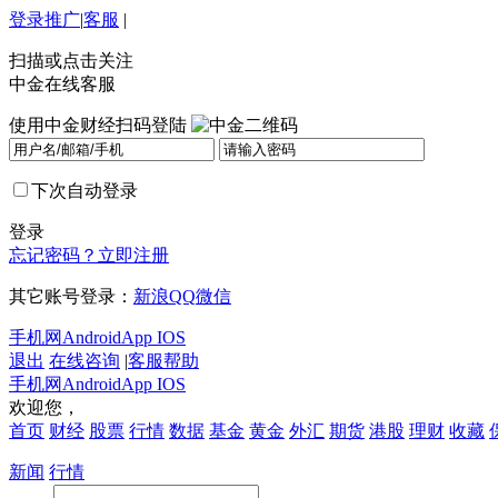
登录
推广
|
客服
|
扫描或点击关注
中金在线客服
使用中金财经扫码登陆
下次自动登录
登录
忘记密码？
立即注册
其它账号登录：
新浪
QQ
微信
手机网
Android
App IOS
退出
在线咨询
|
客服帮助
手机网
Android
App IOS
欢迎您，
首页
财经
股票
行情
数据
基金
黄金
外汇
期货
港股
理财
收藏
新闻
行情