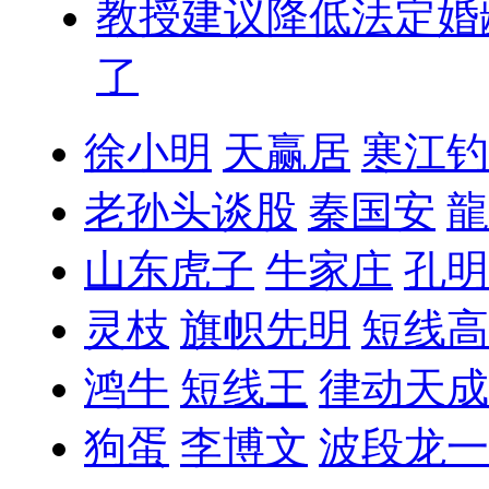
教授建议降低法定婚
了
徐小明
天赢居
寒江钓
老孙头谈股
秦国安
龍
山东虎子
牛家庄
孔明
灵枝
旗帜先明
短线高
鸿牛
短线王
律动天成
狗蛋
李博文
波段龙一