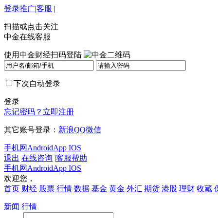
登录
推广
|
客服
|
扫描或点击关注
中金在线客服
使用中金财经扫码登陆
下次自动登录
登录
忘记密码？
立即注册
其它账号登录：
新浪
QQ
微信
手机网
Android
App IOS
退出
在线咨询
|
客服帮助
手机网
Android
App IOS
欢迎您，
首页
财经
股票
行情
数据
基金
黄金
外汇
期货
港股
理财
收藏
新闻
行情