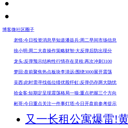
博客
微社区
圈子
老怪:今日投资消息早知道
潘益兵:周二早间市场信息
徐小明:周二大盘操作策略
财智:大反弹后防出现分
龙头:反弹预示结构性行情存在
灵枝:再次冲刺3100
梦回:盘前聚焦热点板块
李清远:围绕3000展开震荡
吴西:此时需寻找低位绩优股
纤虹:反弹仍存两大隐忧
拾金客:短期定呈现震荡格局
一狼:重点把握三个方向
彬哥:今日重点关注一件事
灯塔:今日开盘前参考提示
又一长租公寓爆雷!
黄