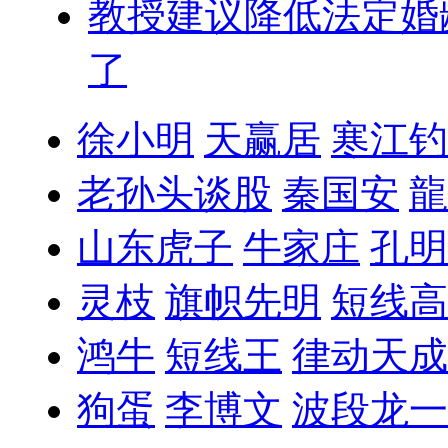
教授建议降低法定婚
了
徐小明
天赢居
寒江钓
老孙头谈股
秦国安
龍
山东虎子
牛家庄
孔明
灵枝
旗帜先明
短线高
鸿牛
短线王
律动天成
狗蛋
李博文
波段龙一