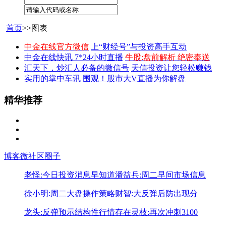
首页
>>图表
中金在线官方微信
上“财经号”与投资高手互动
中金在线快讯 7*24小时直播
牛股:盘前解析 绝密奉送
汇天下，炒汇人必备的微信号
天信投资让您轻松赚钱
实用的掌中车讯
围观！股市大V直播为你解盘
精华推荐
博客
微社区
圈子
老怪:今日投资消息早知道
潘益兵:周二早间市场信息
徐小明:周二大盘操作策略
财智:大反弹后防出现分
龙头:反弹预示结构性行情存在
灵枝:再次冲刺3100