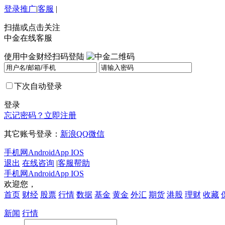
登录
推广
|
客服
|
扫描或点击关注
中金在线客服
使用中金财经扫码登陆
下次自动登录
登录
忘记密码？
立即注册
其它账号登录：
新浪
QQ
微信
手机网
Android
App IOS
退出
在线咨询
|
客服帮助
手机网
Android
App IOS
欢迎您，
首页
财经
股票
行情
数据
基金
黄金
外汇
期货
港股
理财
收藏
新闻
行情