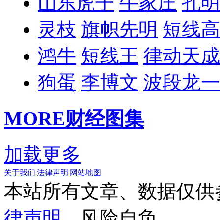
山东虎子
牛家庄
孔明
灵枝
旗帜先明
短线高
鸿牛
短线王
律动天成
狗蛋
李博文
波段龙一
MORE
财经图集
加载更多
关于我们
|
法律声明
|
网站地图
本站所有文章、数据仅供
律声明
，风险自负