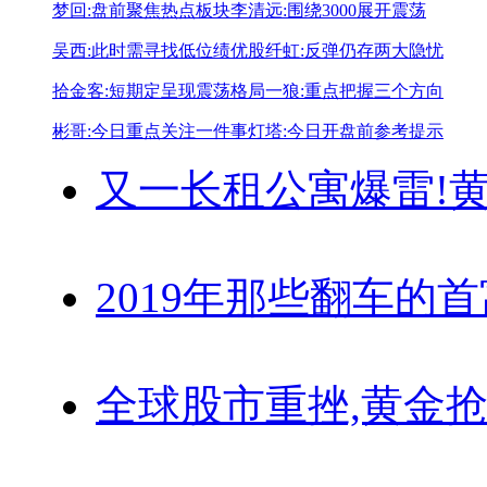
梦回:盘前聚焦热点板块
李清远:围绕3000展开震荡
吴西:此时需寻找低位绩优股
纤虹:反弹仍存两大隐忧
拾金客:短期定呈现震荡格局
一狼:重点把握三个方向
彬哥:今日重点关注一件事
灯塔:今日开盘前参考提示
又一长租公寓爆雷!
黄
2019年那些翻车的
全球股市重挫,黄金抢