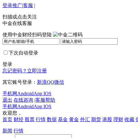
登录
推广
|
客服
|
扫描或点击关注
中金在线客服
使用中金财经扫码登陆
下次自动登录
登录
忘记密码？
立即注册
其它账号登录：
新浪
QQ
微信
手机网
Android
App IOS
退出
在线咨询
|
客服帮助
手机网
Android
App IOS
欢迎您，
首页
财经
股票
行情
数据
基金
黄金
外汇
期货
港股
理财
收藏
新闻
行情