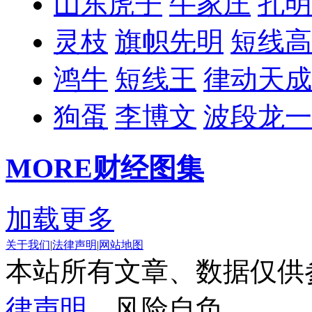
山东虎子
牛家庄
孔明
灵枝
旗帜先明
短线高
鸿牛
短线王
律动天成
狗蛋
李博文
波段龙一
MORE
财经图集
加载更多
关于我们
|
法律声明
|
网站地图
本站所有文章、数据仅供
律声明
，风险自负