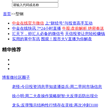
首页
>>型钢
中金在线官方微信
上“财经号”与投资高手互动
中金在线快讯 7*24小时直播
牛股:盘前解析 绝密奉送
汇天下，炒汇人必备的微信号
天信投资让您轻松赚钱
实用的掌中车讯
围观！股市大V直播为你解盘
精华推荐
博客
微社区
圈子
老怪:今日投资消息早知道
潘益兵:周二早间市场信息
徐小明:周二大盘操作策略
财智:大反弹后防出现分
龙头:反弹预示结构性行情存在
灵枝:再次冲刺3100