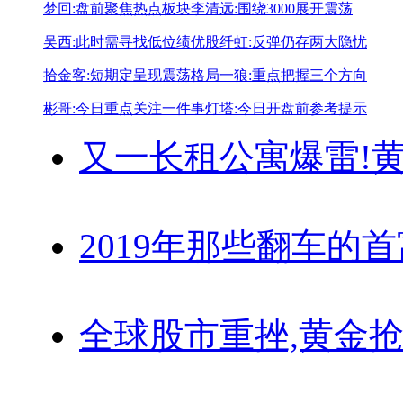
梦回:盘前聚焦热点板块
李清远:围绕3000展开震荡
吴西:此时需寻找低位绩优股
纤虹:反弹仍存两大隐忧
拾金客:短期定呈现震荡格局
一狼:重点把握三个方向
彬哥:今日重点关注一件事
灯塔:今日开盘前参考提示
又一长租公寓爆雷!
黄
2019年那些翻车的
全球股市重挫,黄金抢