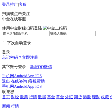
登录
推广
|
客服
|
扫描或点击关注
中金在线客服
使用中金财经扫码登陆
下次自动登录
登录
忘记密码？
立即注册
其它账号登录：
新浪
QQ
微信
手机网
Android
App IOS
退出
在线咨询
|
客服帮助
手机网
Android
App IOS
欢迎您，
首页
财经
股票
行情
数据
基金
黄金
外汇
期货
港股
理财
收藏
新闻
行情