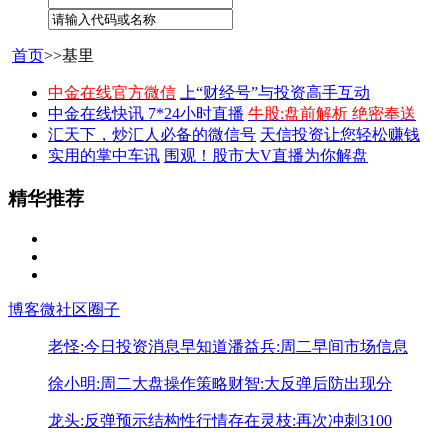
首页
>>基里
中金在线官方微信
上“财经号”与投资高手互动
中金在线快讯 7*24小时直播
牛股:盘前解析 绝密奉送
汇天下，炒汇人必备的微信号
天信投资让您轻松赚钱
实用的掌中车讯
围观！股市大V直播为你解盘
精华推荐
博客
微社区
圈子
老怪:今日投资消息早知道
潘益兵:周二早间市场信息
徐小明:周二大盘操作策略
财智:大反弹后防出现分
龙头:反弹预示结构性行情存在
灵枝:再次冲刺3100