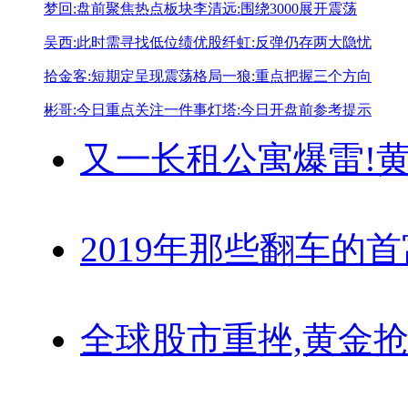
梦回:盘前聚焦热点板块
李清远:围绕3000展开震荡
吴西:此时需寻找低位绩优股
纤虹:反弹仍存两大隐忧
拾金客:短期定呈现震荡格局
一狼:重点把握三个方向
彬哥:今日重点关注一件事
灯塔:今日开盘前参考提示
又一长租公寓爆雷!
黄
2019年那些翻车的
全球股市重挫,黄金抢