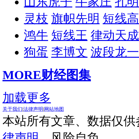
山东虎子
牛家庄
孔明
灵枝
旗帜先明
短线高
鸿牛
短线王
律动天成
狗蛋
李博文
波段龙一
MORE
财经图集
加载更多
关于我们
|
法律声明
|
网站地图
本站所有文章、数据仅供
律声明
，风险自负