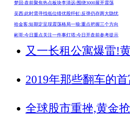
梦回:盘前聚焦热点板块
李清远:围绕3000展开震荡
吴西:此时需寻找低位绩优股
纤虹:反弹仍存两大隐忧
拾金客:短期定呈现震荡格局
一狼:重点把握三个方向
彬哥:今日重点关注一件事
灯塔:今日开盘前参考提示
又一长租公寓爆雷!
黄
2019年那些翻车的
全球股市重挫,黄金抢