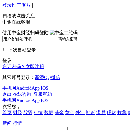
登录
推广
|
客服
|
扫描或点击关注
中金在线客服
使用中金财经扫码登陆
下次自动登录
登录
忘记密码？
立即注册
其它账号登录：
新浪
QQ
微信
手机网
Android
App IOS
退出
在线咨询
|
客服帮助
手机网
Android
App IOS
欢迎您，
首页
财经
股票
行情
数据
基金
黄金
外汇
期货
港股
理财
收藏
新闻
行情