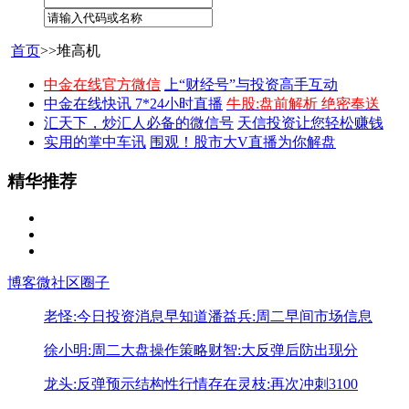
首页
>>堆高机
中金在线官方微信
上“财经号”与投资高手互动
中金在线快讯 7*24小时直播
牛股:盘前解析 绝密奉送
汇天下，炒汇人必备的微信号
天信投资让您轻松赚钱
实用的掌中车讯
围观！股市大V直播为你解盘
精华推荐
博客
微社区
圈子
老怪:今日投资消息早知道
潘益兵:周二早间市场信息
徐小明:周二大盘操作策略
财智:大反弹后防出现分
龙头:反弹预示结构性行情存在
灵枝:再次冲刺3100