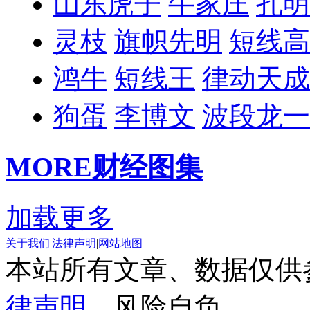
山东虎子
牛家庄
孔明
灵枝
旗帜先明
短线高
鸿牛
短线王
律动天成
狗蛋
李博文
波段龙一
MORE
财经图集
加载更多
关于我们
|
法律声明
|
网站地图
本站所有文章、数据仅供
律声明
，风险自负