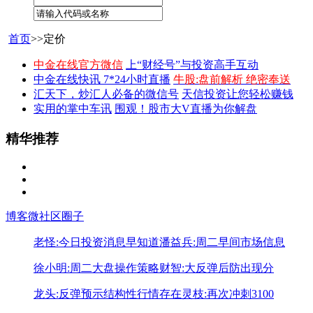
首页
>>定价
中金在线官方微信
上“财经号”与投资高手互动
中金在线快讯 7*24小时直播
牛股:盘前解析 绝密奉送
汇天下，炒汇人必备的微信号
天信投资让您轻松赚钱
实用的掌中车讯
围观！股市大V直播为你解盘
精华推荐
博客
微社区
圈子
老怪:今日投资消息早知道
潘益兵:周二早间市场信息
徐小明:周二大盘操作策略
财智:大反弹后防出现分
龙头:反弹预示结构性行情存在
灵枝:再次冲刺3100