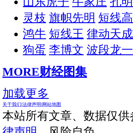
山东虎子
牛家庄
孔明
灵枝
旗帜先明
短线高
鸿牛
短线王
律动天成
狗蛋
李博文
波段龙一
MORE
财经图集
加载更多
关于我们
|
法律声明
|
网站地图
本站所有文章、数据仅供
律声明
，风险自负