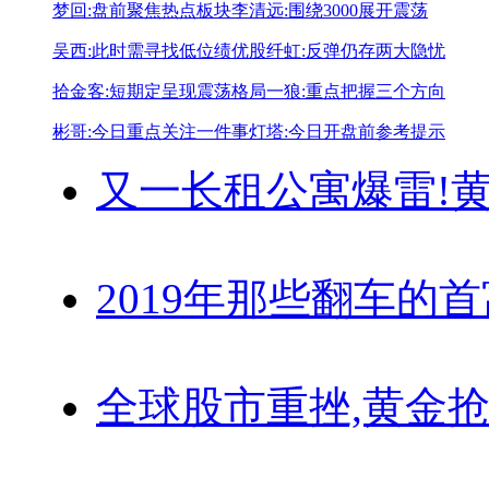
梦回:盘前聚焦热点板块
李清远:围绕3000展开震荡
吴西:此时需寻找低位绩优股
纤虹:反弹仍存两大隐忧
拾金客:短期定呈现震荡格局
一狼:重点把握三个方向
彬哥:今日重点关注一件事
灯塔:今日开盘前参考提示
又一长租公寓爆雷!
黄
2019年那些翻车的
全球股市重挫,黄金抢