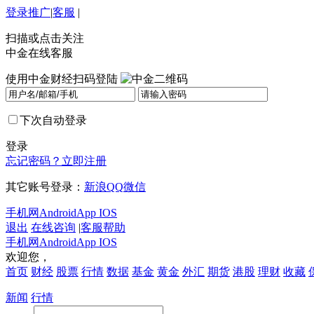
登录
推广
|
客服
|
扫描或点击关注
中金在线客服
使用中金财经扫码登陆
下次自动登录
登录
忘记密码？
立即注册
其它账号登录：
新浪
QQ
微信
手机网
Android
App IOS
退出
在线咨询
|
客服帮助
手机网
Android
App IOS
欢迎您，
首页
财经
股票
行情
数据
基金
黄金
外汇
期货
港股
理财
收藏
新闻
行情