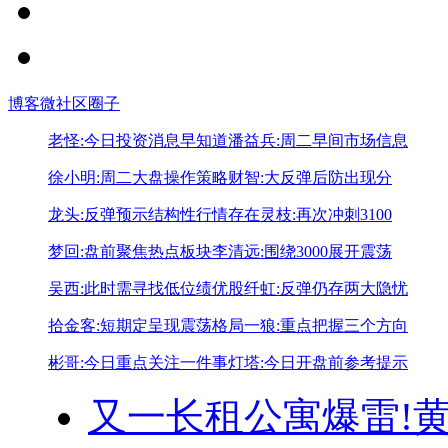
博客
微社区
圈子
老怪:今日投资消息早知道
潘益兵:周二早间市场信息
徐小明:周二大盘操作策略
财智:大反弹后防出现分
龙头:反弹预示结构性行情存在
灵枝:再次冲刺3100
梦回:盘前聚焦热点板块
李清远:围绕3000展开震荡
吴西:此时需寻找低位绩优股
纤虹:反弹仍存两大隐忧
拾金客:短期定呈现震荡格局
一狼:重点把握三个方向
彬哥:今日重点关注一件事
灯塔:今日开盘前参考提示
又一长租公寓爆雷!
黄