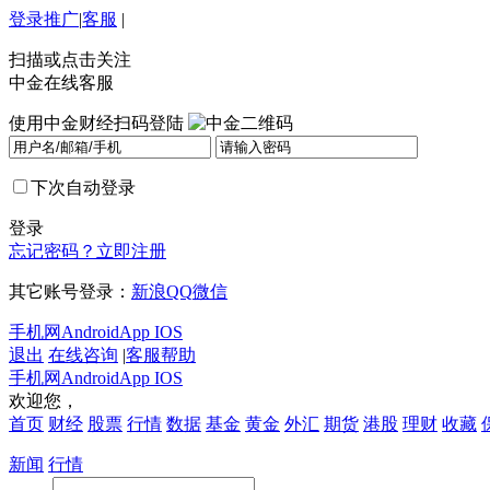
登录
推广
|
客服
|
扫描或点击关注
中金在线客服
使用中金财经扫码登陆
下次自动登录
登录
忘记密码？
立即注册
其它账号登录：
新浪
QQ
微信
手机网
Android
App IOS
退出
在线咨询
|
客服帮助
手机网
Android
App IOS
欢迎您，
首页
财经
股票
行情
数据
基金
黄金
外汇
期货
港股
理财
收藏
新闻
行情