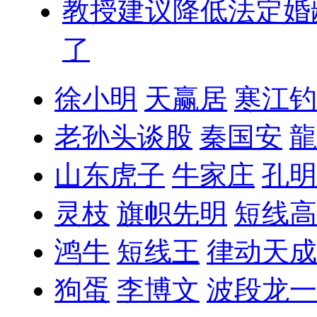
教授建议降低法定婚
了
徐小明
天赢居
寒江钓
老孙头谈股
秦国安
龍
山东虎子
牛家庄
孔明
灵枝
旗帜先明
短线高
鸿牛
短线王
律动天成
狗蛋
李博文
波段龙一