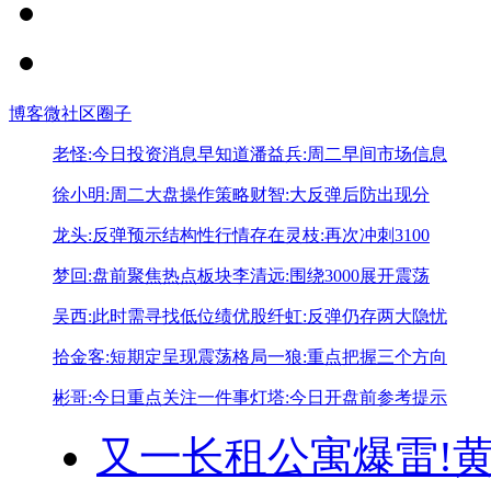
博客
微社区
圈子
老怪:今日投资消息早知道
潘益兵:周二早间市场信息
徐小明:周二大盘操作策略
财智:大反弹后防出现分
龙头:反弹预示结构性行情存在
灵枝:再次冲刺3100
梦回:盘前聚焦热点板块
李清远:围绕3000展开震荡
吴西:此时需寻找低位绩优股
纤虹:反弹仍存两大隐忧
拾金客:短期定呈现震荡格局
一狼:重点把握三个方向
彬哥:今日重点关注一件事
灯塔:今日开盘前参考提示
又一长租公寓爆雷!
黄