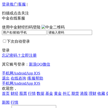
登录
推广
|
客服
|
扫描或点击关注
中金在线客服
使用中金财经扫码登陆
下次自动登录
登录
忘记密码？
立即注册
其它账号登录：
新浪
QQ
微信
手机网
Android
App IOS
退出
在线咨询
|
客服帮助
手机网
Android
App IOS
欢迎您，
首页
财经
股票
行情
数据
基金
黄金
外汇
期货
港股
理财
收藏
新闻
行情