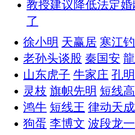
教授建议降低法定婚
了
徐小明
天赢居
寒江钓
老孙头谈股
秦国安
龍
山东虎子
牛家庄
孔明
灵枝
旗帜先明
短线高
鸿牛
短线王
律动天成
狗蛋
李博文
波段龙一