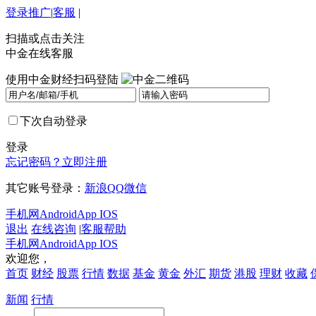
登录
推广
|
客服
|
扫描或点击关注
中金在线客服
使用中金财经扫码登陆
下次自动登录
登录
忘记密码？
立即注册
其它账号登录：
新浪
QQ
微信
手机网
Android
App IOS
退出
在线咨询
|
客服帮助
手机网
Android
App IOS
欢迎您，
首页
财经
股票
行情
数据
基金
黄金
外汇
期货
港股
理财
收藏
新闻
行情