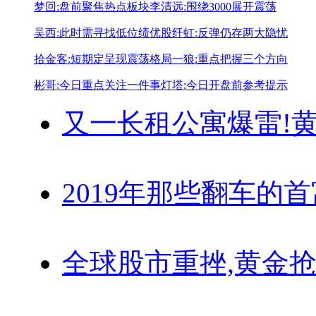
梦回:盘前聚焦热点板块
李清远:围绕3000展开震荡
吴西:此时需寻找低位绩优股
纤虹:反弹仍存两大隐忧
拾金客:短期定呈现震荡格局
一狼:重点把握三个方向
彬哥:今日重点关注一件事
灯塔:今日开盘前参考提示
又一长租公寓爆雷!
黄
2019年那些翻车的
全球股市重挫,黄金抢