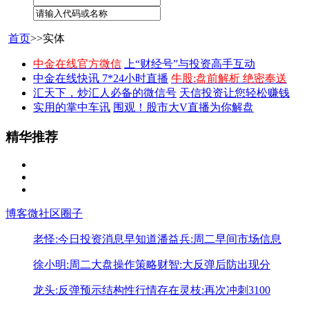
首页
>>实体
中金在线官方微信
上“财经号”与投资高手互动
中金在线快讯 7*24小时直播
牛股:盘前解析 绝密奉送
汇天下，炒汇人必备的微信号
天信投资让您轻松赚钱
实用的掌中车讯
围观！股市大V直播为你解盘
精华推荐
博客
微社区
圈子
老怪:今日投资消息早知道
潘益兵:周二早间市场信息
徐小明:周二大盘操作策略
财智:大反弹后防出现分
龙头:反弹预示结构性行情存在
灵枝:再次冲刺3100