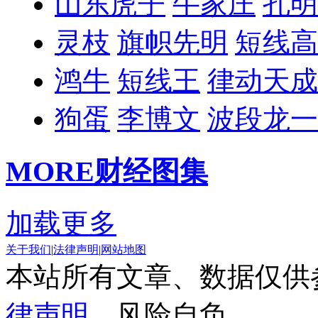
山东虎子
牛家庄
孔明
灵枝
旗帜先明
短线高
鸿牛
短线王
律动天成
狗蛋
李博文
波段龙一
MORE
财经图集
加载更多
关于我们
|
法律声明
|
网站地图
本站所有文章、数据仅供
律声明
，风险自负