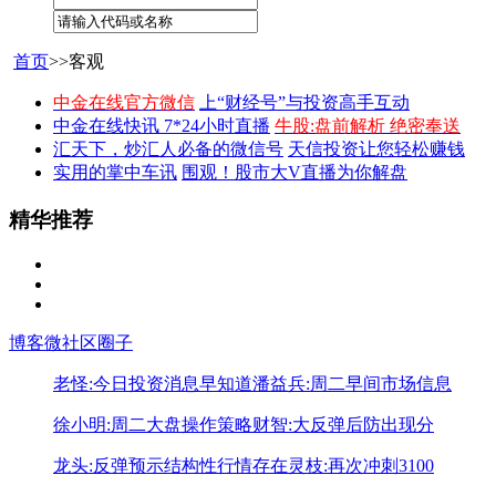
首页
>>客观
中金在线官方微信
上“财经号”与投资高手互动
中金在线快讯 7*24小时直播
牛股:盘前解析 绝密奉送
汇天下，炒汇人必备的微信号
天信投资让您轻松赚钱
实用的掌中车讯
围观！股市大V直播为你解盘
精华推荐
博客
微社区
圈子
老怪:今日投资消息早知道
潘益兵:周二早间市场信息
徐小明:周二大盘操作策略
财智:大反弹后防出现分
龙头:反弹预示结构性行情存在
灵枝:再次冲刺3100