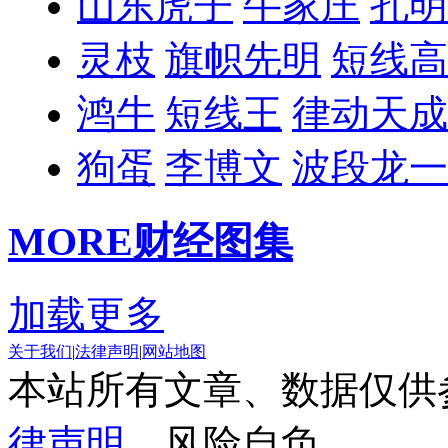
山东虎子
牛家庄
孔明
灵枝
旗帜先明
短线高
鸿牛
短线王
律动天成
狗蛋
李博文
波段龙一
MORE
财经图集
加载更多
关于我们
|
法律声明
|
网站地图
本站所有文章、数据仅供
律声明
，风险自负