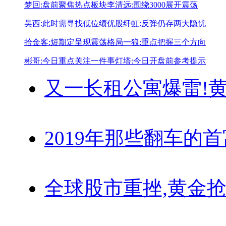
梦回:盘前聚焦热点板块
李清远:围绕3000展开震荡
吴西:此时需寻找低位绩优股
纤虹:反弹仍存两大隐忧
拾金客:短期定呈现震荡格局
一狼:重点把握三个方向
彬哥:今日重点关注一件事
灯塔:今日开盘前参考提示
又一长租公寓爆雷!
黄
2019年那些翻车的
全球股市重挫,黄金抢