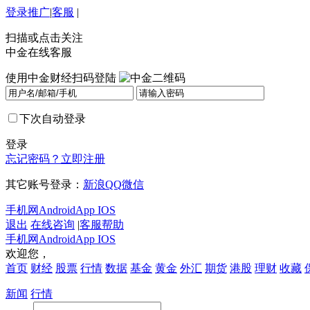
登录
推广
|
客服
|
扫描或点击关注
中金在线客服
使用中金财经扫码登陆
下次自动登录
登录
忘记密码？
立即注册
其它账号登录：
新浪
QQ
微信
手机网
Android
App IOS
退出
在线咨询
|
客服帮助
手机网
Android
App IOS
欢迎您，
首页
财经
股票
行情
数据
基金
黄金
外汇
期货
港股
理财
收藏
新闻
行情