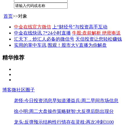
首页
>>对象
中金在线官方微信
上“财经号”与投资高手互动
中金在线快讯 7*24小时直播
牛股:盘前解析 绝密奉送
汇天下，炒汇人必备的微信号
天信投资让您轻松赚钱
实用的掌中车讯
围观！股市大V直播为你解盘
精华推荐
博客
微社区
圈子
老怪:今日投资消息早知道
潘益兵:周二早间市场信息
徐小明:周二大盘操作策略
财智:大反弹后防出现分
龙头:反弹预示结构性行情存在
灵枝:再次冲刺3100