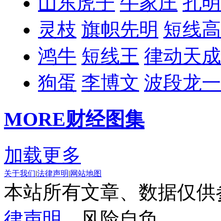
山东虎子
牛家庄
孔明
灵枝
旗帜先明
短线高
鸿牛
短线王
律动天成
狗蛋
李博文
波段龙一
MORE
财经图集
加载更多
关于我们
|
法律声明
|
网站地图
本站所有文章、数据仅供
律声明
，风险自负