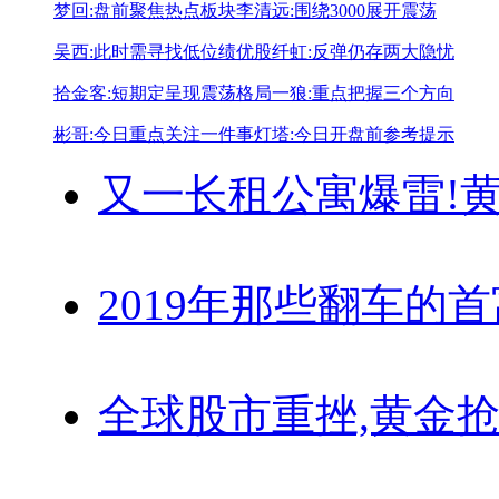
梦回:盘前聚焦热点板块
李清远:围绕3000展开震荡
吴西:此时需寻找低位绩优股
纤虹:反弹仍存两大隐忧
拾金客:短期定呈现震荡格局
一狼:重点把握三个方向
彬哥:今日重点关注一件事
灯塔:今日开盘前参考提示
又一长租公寓爆雷!
黄
2019年那些翻车的
全球股市重挫,黄金抢