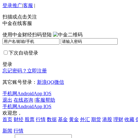
登录
推广
|
客服
|
扫描或点击关注
中金在线客服
使用中金财经扫码登陆
下次自动登录
登录
忘记密码？
立即注册
其它账号登录：
新浪
QQ
微信
手机网
Android
App IOS
退出
在线咨询
|
客服帮助
手机网
Android
App IOS
欢迎您，
首页
财经
股票
行情
数据
基金
黄金
外汇
期货
港股
理财
收藏
新闻
行情