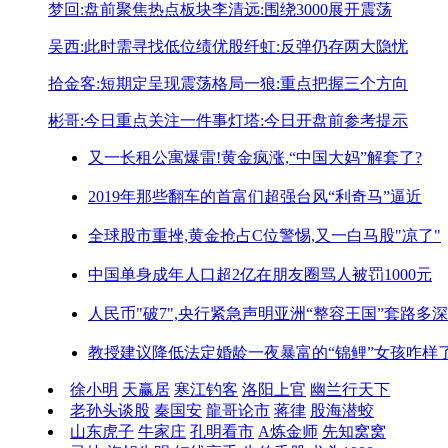
梦回:盘前聚焦热点板块
李清远:围绕3000展开震荡
吴西:此时需寻找低位绩优股
纤虹:反弹仍存两大隐忧
拾金客:短期定呈现震荡格局
一狼:重点把握三个方向
彬哥:今日重点关注一件事
灯塔:今日开盘前参考提示
又一长租公寓爆雷!
黄金疯涨,“中国大妈”解套了?
2019年那些翻车的首富们
超强台风“利奇马”逼近
全球股市重挫,黄金抢占C位
警惕,又一白马股"凉了"
中国单身成年人口超2亿
在朋友圈骂人被罚1000元
人民币"破7",央行紧急声明
亚洲“整容王国”套路多深
教授建议降低法定婚龄
一夜暴富的“锦鲤”女孩咋样
徐小明
天赢居
寒江钓客
洛阳上官
幽兰行天下
老孙头谈股
秦国安
龍哥论市
蒋律
股海潜蛟
山东虎子
牛家庄
孔明看市
A炼金师
先知窝窝