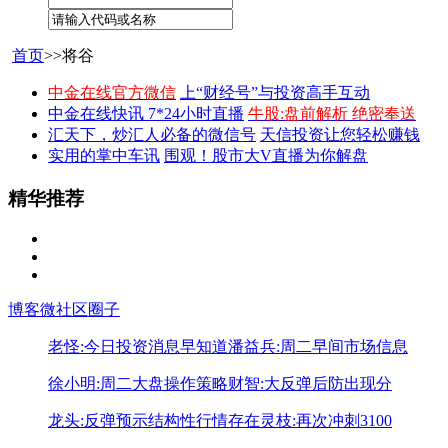
首页
>>将谷
中金在线官方微信
上“财经号”与投资高手互动
中金在线快讯 7*24小时直播
牛股:盘前解析 绝密奉送
汇天下，炒汇人必备的微信号
天信投资让您轻松赚钱
实用的掌中车讯
围观！股市大V直播为你解盘
精华推荐
博客
微社区
圈子
老怪:今日投资消息早知道
潘益兵:周二早间市场信息
徐小明:周二大盘操作策略
财智:大反弹后防出现分
龙头:反弹预示结构性行情存在
灵枝:再次冲刺3100