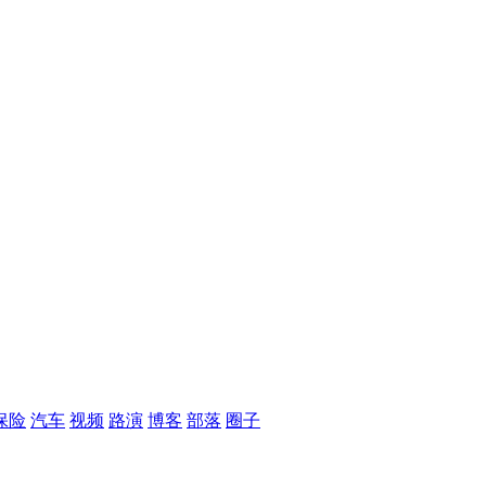
保险
汽车
视频
路演
博客
部落
圈子