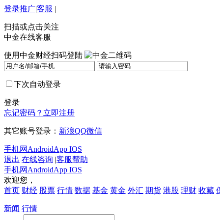
登录
推广
|
客服
|
扫描或点击关注
中金在线客服
使用中金财经扫码登陆
下次自动登录
登录
忘记密码？
立即注册
其它账号登录：
新浪
QQ
微信
手机网
Android
App IOS
退出
在线咨询
|
客服帮助
手机网
Android
App IOS
欢迎您，
首页
财经
股票
行情
数据
基金
黄金
外汇
期货
港股
理财
收藏
新闻
行情