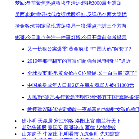
梦回:盘前聚焦热点板块
李清远:围绕3000展开震荡
吴西:此时需寻找低位绩优股
纤虹:反弹仍存两大隐忧
拾金客:短期定呈现震荡格局
一狼:重点把握三个方向
彬哥:今日重点关注一件事
灯塔:今日开盘前参考提示
又一长租公寓爆雷!
黄金疯涨,“中国大妈”解套了?
2019年那些翻车的首富们
超强台风“利奇马”逼近
全球股市重挫,黄金抢占C位
警惕,又一白马股"凉了"
中国单身成年人口超2亿
在朋友圈骂人被罚1000元
人民币"破7",央行紧急声明
亚洲“整容王国”套路多深
教授建议降低法定婚龄
一夜暴富的“锦鲤”女孩咋样
徐小明
天赢居
寒江钓客
洛阳上官
幽兰行天下
老孙头谈股
秦国安
龍哥论市
蒋律
股海潜蛟
山东虎子
牛家庄
孔明看市
A炼金师
先知窝窝