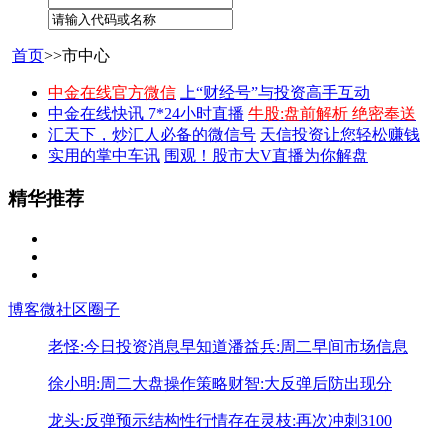
首页
>>市中心
中金在线官方微信
上“财经号”与投资高手互动
中金在线快讯 7*24小时直播
牛股:盘前解析 绝密奉送
汇天下，炒汇人必备的微信号
天信投资让您轻松赚钱
实用的掌中车讯
围观！股市大V直播为你解盘
精华推荐
博客
微社区
圈子
老怪:今日投资消息早知道
潘益兵:周二早间市场信息
徐小明:周二大盘操作策略
财智:大反弹后防出现分
龙头:反弹预示结构性行情存在
灵枝:再次冲刺3100