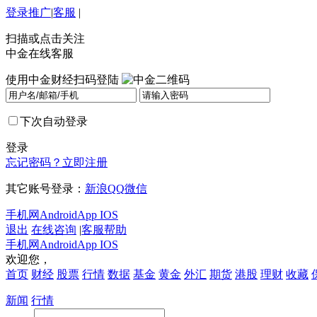
登录
推广
|
客服
|
扫描或点击关注
中金在线客服
使用中金财经扫码登陆
下次自动登录
登录
忘记密码？
立即注册
其它账号登录：
新浪
QQ
微信
手机网
Android
App IOS
退出
在线咨询
|
客服帮助
手机网
Android
App IOS
欢迎您，
首页
财经
股票
行情
数据
基金
黄金
外汇
期货
港股
理财
收藏
新闻
行情