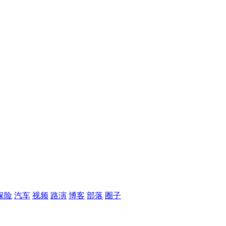
保险
汽车
视频
路演
博客
部落
圈子