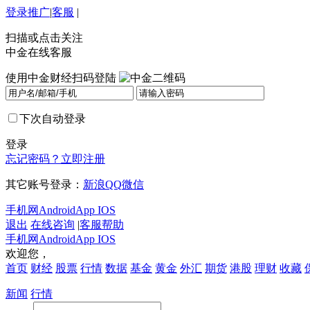
登录
推广
|
客服
|
扫描或点击关注
中金在线客服
使用中金财经扫码登陆
下次自动登录
登录
忘记密码？
立即注册
其它账号登录：
新浪
QQ
微信
手机网
Android
App IOS
退出
在线咨询
|
客服帮助
手机网
Android
App IOS
欢迎您，
首页
财经
股票
行情
数据
基金
黄金
外汇
期货
港股
理财
收藏
新闻
行情