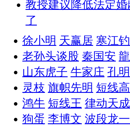
教授建议降低法定婚
了
徐小明
天赢居
寒江钓
老孙头谈股
秦国安
龍
山东虎子
牛家庄
孔明
灵枝
旗帜先明
短线高
鸿牛
短线王
律动天成
狗蛋
李博文
波段龙一