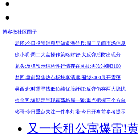
博客
微社区
圈子
老怪:今日投资消息早知道
潘益兵:周二早间市场信息
徐小明:周二大盘操作策略
财智:大反弹后防出现分
龙头:反弹预示结构性行情存在
灵枝:再次冲刺3100
梦回:盘前聚焦热点板块
李清远:围绕3000展开震荡
吴西:此时需寻找低位绩优股
纤虹:反弹仍存两大隐忧
拾金客:短期定呈现震荡格局
一狼:重点把握三个方向
彬哥:今日重点关注一件事
灯塔:今日开盘前参考提示
又一长租公寓爆雷!
黄