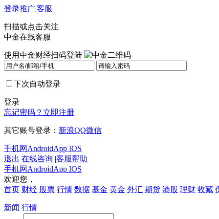
登录
推广
|
客服
|
扫描或点击关注
中金在线客服
使用中金财经扫码登陆
下次自动登录
登录
忘记密码？
立即注册
其它账号登录：
新浪
QQ
微信
手机网
Android
App IOS
退出
在线咨询
|
客服帮助
手机网
Android
App IOS
欢迎您，
首页
财经
股票
行情
数据
基金
黄金
外汇
期货
港股
理财
收藏
新闻
行情