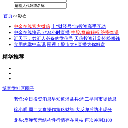
首页
>>影石
中金在线官方微信
上“财经号”与投资高手互动
中金在线快讯 7*24小时直播
牛股:盘前解析 绝密奉送
汇天下，炒汇人必备的微信号
天信投资让您轻松赚钱
实用的掌中车讯
围观！股市大V直播为你解盘
精华推荐
博客
微社区
圈子
老怪:今日投资消息早知道
潘益兵:周二早间市场信息
徐小明:周二大盘操作策略
财智:大反弹后防出现分
龙头:反弹预示结构性行情存在
灵枝:再次冲刺3100