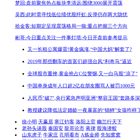
梦回:盘前聚焦热点板块
李清远:围绕3000展开震荡
吴西:此时需寻找低位绩优股
纤虹:反弹仍存两大隐忧
拾金客:短期定呈现震荡格局
一狼:重点把握三个方向
彬哥:今日重点关注一件事
灯塔:今日开盘前参考提示
又一长租公寓爆雷!
黄金疯涨,“中国大妈”解套了?
2019年那些翻车的首富们
超强台风“利奇马”逼近
全球股市重挫,黄金抢占C位
警惕,又一白马股"凉了"
中国单身成年人口超2亿
在朋友圈骂人被罚1000元
人民币"破7",央行紧急声明
亚洲“整容王国”套路多深
教授建议降低法定婚龄
一夜暴富的“锦鲤”女孩咋样
徐小明
天赢居
寒江钓客
洛阳上官
幽兰行天下
老孙头谈股
秦国安
龍哥论市
蒋律
股海潜蛟
山东虎子
牛家庄
孔明看市
A炼金师
先知窝窝