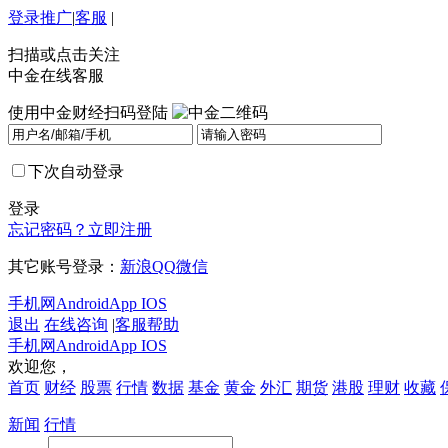
登录
推广
|
客服
|
扫描或点击关注
中金在线客服
使用中金财经扫码登陆
下次自动登录
登录
忘记密码？
立即注册
其它账号登录：
新浪
QQ
微信
手机网
Android
App IOS
退出
在线咨询
|
客服帮助
手机网
Android
App IOS
欢迎您，
首页
财经
股票
行情
数据
基金
黄金
外汇
期货
港股
理财
收藏
新闻
行情