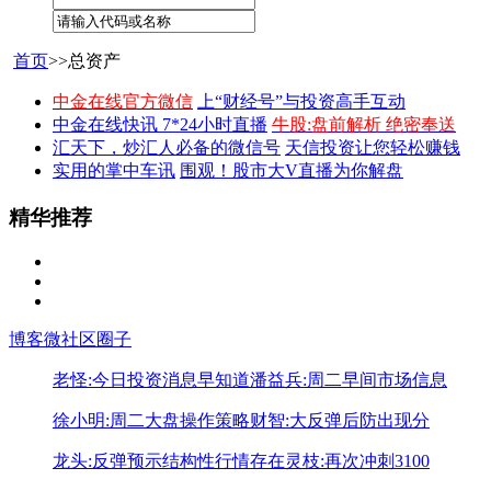
首页
>>总资产
中金在线官方微信
上“财经号”与投资高手互动
中金在线快讯 7*24小时直播
牛股:盘前解析 绝密奉送
汇天下，炒汇人必备的微信号
天信投资让您轻松赚钱
实用的掌中车讯
围观！股市大V直播为你解盘
精华推荐
博客
微社区
圈子
老怪:今日投资消息早知道
潘益兵:周二早间市场信息
徐小明:周二大盘操作策略
财智:大反弹后防出现分
龙头:反弹预示结构性行情存在
灵枝:再次冲刺3100