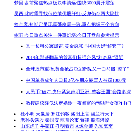
梦回:盘前聚焦热点板块
李清远:围绕3000展开震荡
吴西:此时需寻找低位绩优股
纤虹:反弹仍存两大隐忧
拾金客:短期定呈现震荡格局
一狼:重点把握三个方向
彬哥:今日重点关注一件事
灯塔:今日开盘前参考提示
又一长租公寓爆雷!
黄金疯涨,“中国大妈”解套了?
2019年那些翻车的首富们
超强台风“利奇马”逼近
全球股市重挫,黄金抢占C位
警惕,又一白马股"凉了"
中国单身成年人口超2亿
在朋友圈骂人被罚1000元
人民币"破7",央行紧急声明
亚洲“整容王国”套路多深
教授建议降低法定婚龄
一夜暴富的“锦鲤”女孩咋样
徐小明
天赢居
寒江钓客
洛阳上官
幽兰行天下
老孙头谈股
秦国安
龍哥论市
蒋律
股海潜蛟
山东虎子
牛家庄
孔明看市
A炼金师
先知窝窝