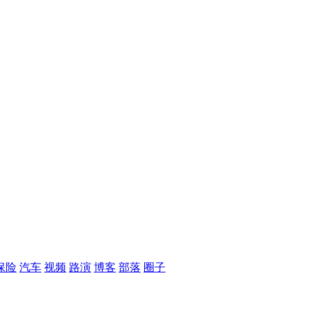
保险
汽车
视频
路演
博客
部落
圈子