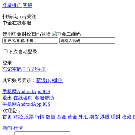
登录
推广
|
客服
|
扫描或点击关注
中金在线客服
使用中金财经扫码登陆
下次自动登录
登录
忘记密码？
立即注册
其它账号登录：
新浪
QQ
微信
手机网
Android
App IOS
退出
在线咨询
|
客服帮助
手机网
Android
App IOS
欢迎您，
首页
财经
股票
行情
数据
基金
黄金
外汇
期货
港股
理财
收藏
新闻
行情