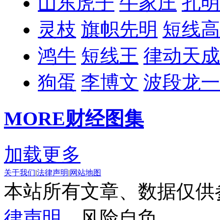
山东虎子
牛家庄
孔明
灵枝
旗帜先明
短线高
鸿牛
短线王
律动天成
狗蛋
李博文
波段龙一
MORE
财经图集
加载更多
关于我们
|
法律声明
|
网站地图
本站所有文章、数据仅供
律声明
，风险自负