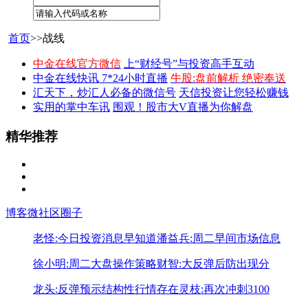
首页
>>战线
中金在线官方微信
上“财经号”与投资高手互动
中金在线快讯 7*24小时直播
牛股:盘前解析 绝密奉送
汇天下，炒汇人必备的微信号
天信投资让您轻松赚钱
实用的掌中车讯
围观！股市大V直播为你解盘
精华推荐
博客
微社区
圈子
老怪:今日投资消息早知道
潘益兵:周二早间市场信息
徐小明:周二大盘操作策略
财智:大反弹后防出现分
龙头:反弹预示结构性行情存在
灵枝:再次冲刺3100