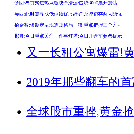
梦回:盘前聚焦热点板块
李清远:围绕3000展开震荡
吴西:此时需寻找低位绩优股
纤虹:反弹仍存两大隐忧
拾金客:短期定呈现震荡格局
一狼:重点把握三个方向
彬哥:今日重点关注一件事
灯塔:今日开盘前参考提示
又一长租公寓爆雷!
黄
2019年那些翻车的
全球股市重挫,黄金抢