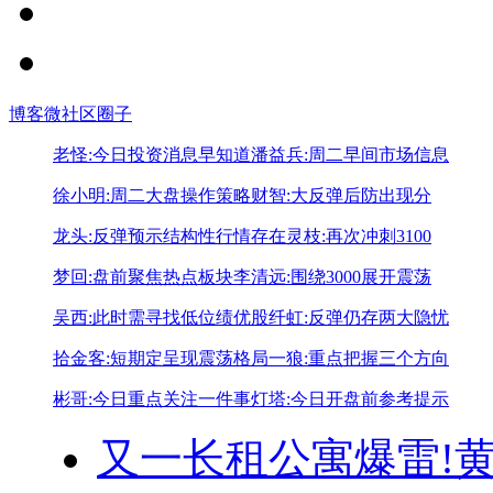
博客
微社区
圈子
老怪:今日投资消息早知道
潘益兵:周二早间市场信息
徐小明:周二大盘操作策略
财智:大反弹后防出现分
龙头:反弹预示结构性行情存在
灵枝:再次冲刺3100
梦回:盘前聚焦热点板块
李清远:围绕3000展开震荡
吴西:此时需寻找低位绩优股
纤虹:反弹仍存两大隐忧
拾金客:短期定呈现震荡格局
一狼:重点把握三个方向
彬哥:今日重点关注一件事
灯塔:今日开盘前参考提示
又一长租公寓爆雷!
黄