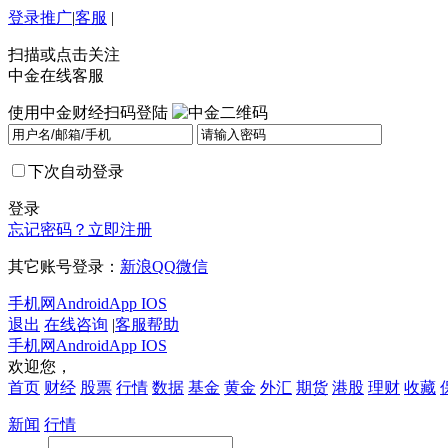
登录
推广
|
客服
|
扫描或点击关注
中金在线客服
使用中金财经扫码登陆
下次自动登录
登录
忘记密码？
立即注册
其它账号登录：
新浪
QQ
微信
手机网
Android
App IOS
退出
在线咨询
|
客服帮助
手机网
Android
App IOS
欢迎您，
首页
财经
股票
行情
数据
基金
黄金
外汇
期货
港股
理财
收藏
新闻
行情