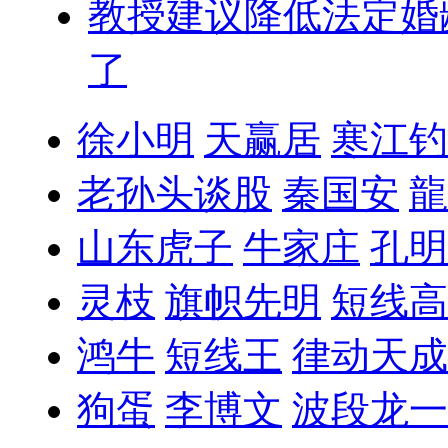
教授建议降低法定婚
了
徐小明
天赢居
寒江钓
老孙头谈股
秦国安
龍
山东虎子
牛家庄
孔明
灵枝
旗帜先明
短线高
鸿牛
短线王
律动天成
狗蛋
李博文
波段龙一