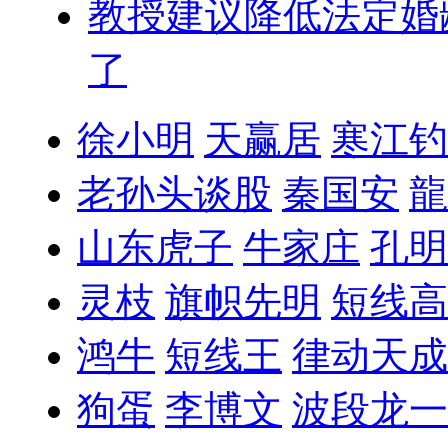
教授建议降低法定婚
了
徐小明
天赢居
寒江钓
老孙头谈股
秦国安
龍
山东虎子
牛家庄
孔明
灵枝
旗帜先明
短线高
鸿牛
短线王
律动天成
狗蛋
李博文
波段龙一