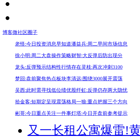
博客
微社区
圈子
老怪:今日投资消息早知道
潘益兵:周二早间市场信息
徐小明:周二大盘操作策略
财智:大反弹后防出现分
龙头:反弹预示结构性行情存在
灵枝:再次冲刺3100
梦回:盘前聚焦热点板块
李清远:围绕3000展开震荡
吴西:此时需寻找低位绩优股
纤虹:反弹仍存两大隐忧
拾金客:短期定呈现震荡格局
一狼:重点把握三个方向
彬哥:今日重点关注一件事
灯塔:今日开盘前参考提示
又一长租公寓爆雷!
黄