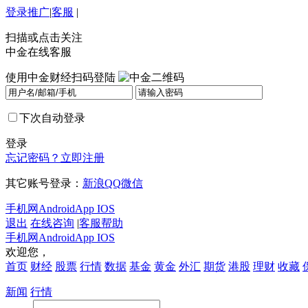
登录
推广
|
客服
|
扫描或点击关注
中金在线客服
使用中金财经扫码登陆
下次自动登录
登录
忘记密码？
立即注册
其它账号登录：
新浪
QQ
微信
手机网
Android
App IOS
退出
在线咨询
|
客服帮助
手机网
Android
App IOS
欢迎您，
首页
财经
股票
行情
数据
基金
黄金
外汇
期货
港股
理财
收藏
新闻
行情