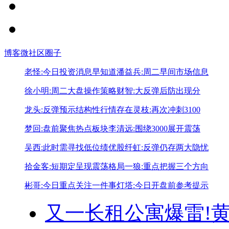
博客
微社区
圈子
老怪:今日投资消息早知道
潘益兵:周二早间市场信息
徐小明:周二大盘操作策略
财智:大反弹后防出现分
龙头:反弹预示结构性行情存在
灵枝:再次冲刺3100
梦回:盘前聚焦热点板块
李清远:围绕3000展开震荡
吴西:此时需寻找低位绩优股
纤虹:反弹仍存两大隐忧
拾金客:短期定呈现震荡格局
一狼:重点把握三个方向
彬哥:今日重点关注一件事
灯塔:今日开盘前参考提示
又一长租公寓爆雷!
黄