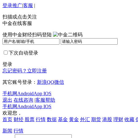
登录
推广
|
客服
|
扫描或点击关注
中金在线客服
使用中金财经扫码登陆
下次自动登录
登录
忘记密码？
立即注册
其它账号登录：
新浪
QQ
微信
手机网
Android
App IOS
退出
在线咨询
|
客服帮助
手机网
Android
App IOS
欢迎您，
首页
财经
股票
行情
数据
基金
黄金
外汇
期货
港股
理财
收藏
新闻
行情