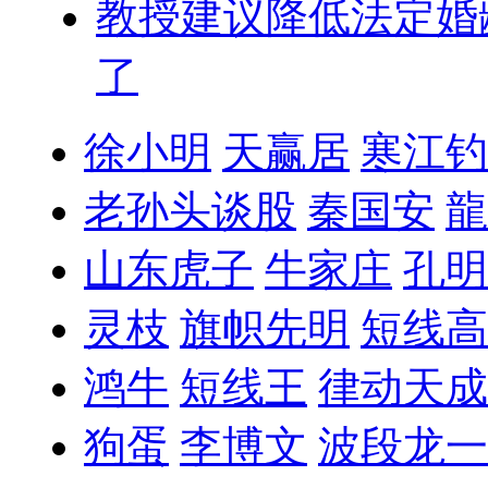
教授建议降低法定婚
了
徐小明
天赢居
寒江钓
老孙头谈股
秦国安
龍
山东虎子
牛家庄
孔明
灵枝
旗帜先明
短线高
鸿牛
短线王
律动天成
狗蛋
李博文
波段龙一