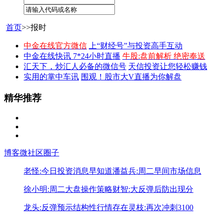
首页
>>报时
中金在线官方微信
上“财经号”与投资高手互动
中金在线快讯 7*24小时直播
牛股:盘前解析 绝密奉送
汇天下，炒汇人必备的微信号
天信投资让您轻松赚钱
实用的掌中车讯
围观！股市大V直播为你解盘
精华推荐
博客
微社区
圈子
老怪:今日投资消息早知道
潘益兵:周二早间市场信息
徐小明:周二大盘操作策略
财智:大反弹后防出现分
龙头:反弹预示结构性行情存在
灵枝:再次冲刺3100