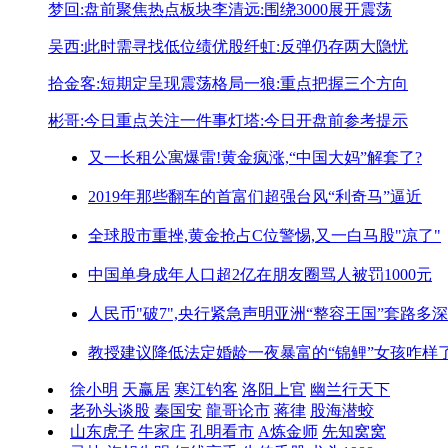
梦回:盘前聚焦热点板块
李清远:围绕3000展开震荡
吴西:此时需寻找低位绩优股
纤虹:反弹仍存两大隐忧
拾金客:短期定呈现震荡格局
一狼:重点把握三个方向
彬哥:今日重点关注一件事
灯塔:今日开盘前参考提示
又一长租公寓爆雷!
黄金疯涨,“中国大妈”解套了?
2019年那些翻车的首富们
超强台风“利奇马”逼近
全球股市重挫,黄金抢占C位
警惕,又一白马股"凉了"
中国单身成年人口超2亿
在朋友圈骂人被罚1000元
人民币"破7",央行紧急声明
亚洲“整容王国”套路多深
教授建议降低法定婚龄
一夜暴富的“锦鲤”女孩咋样
徐小明
天赢居
寒江钓客
洛阳上官
幽兰行天下
老孙头谈股
秦国安
龍哥论市
蒋律
股海潜蛟
山东虎子
牛家庄
孔明看市
A炼金师
先知窝窝