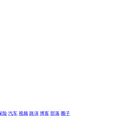
保险
汽车
视频
路演
博客
部落
圈子