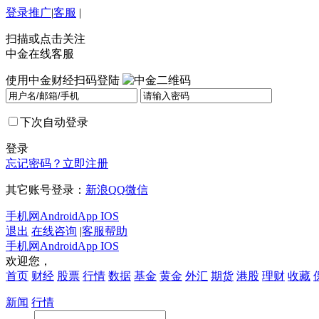
登录
推广
|
客服
|
扫描或点击关注
中金在线客服
使用中金财经扫码登陆
下次自动登录
登录
忘记密码？
立即注册
其它账号登录：
新浪
QQ
微信
手机网
Android
App IOS
退出
在线咨询
|
客服帮助
手机网
Android
App IOS
欢迎您，
首页
财经
股票
行情
数据
基金
黄金
外汇
期货
港股
理财
收藏
新闻
行情