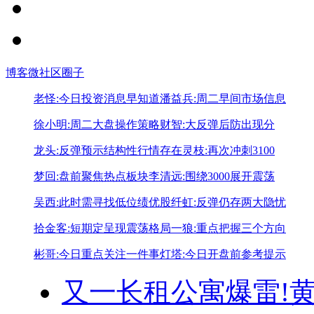
博客
微社区
圈子
老怪:今日投资消息早知道
潘益兵:周二早间市场信息
徐小明:周二大盘操作策略
财智:大反弹后防出现分
龙头:反弹预示结构性行情存在
灵枝:再次冲刺3100
梦回:盘前聚焦热点板块
李清远:围绕3000展开震荡
吴西:此时需寻找低位绩优股
纤虹:反弹仍存两大隐忧
拾金客:短期定呈现震荡格局
一狼:重点把握三个方向
彬哥:今日重点关注一件事
灯塔:今日开盘前参考提示
又一长租公寓爆雷!
黄