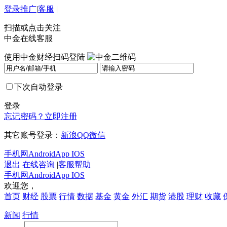
登录
推广
|
客服
|
扫描或点击关注
中金在线客服
使用中金财经扫码登陆
下次自动登录
登录
忘记密码？
立即注册
其它账号登录：
新浪
QQ
微信
手机网
Android
App IOS
退出
在线咨询
|
客服帮助
手机网
Android
App IOS
欢迎您，
首页
财经
股票
行情
数据
基金
黄金
外汇
期货
港股
理财
收藏
新闻
行情