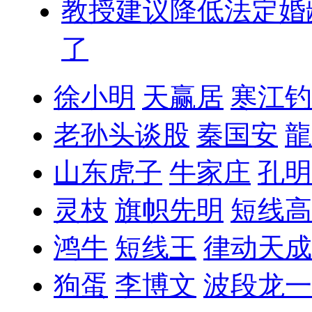
教授建议降低法定婚
了
徐小明
天赢居
寒江钓
老孙头谈股
秦国安
龍
山东虎子
牛家庄
孔明
灵枝
旗帜先明
短线高
鸿牛
短线王
律动天成
狗蛋
李博文
波段龙一