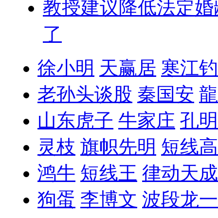
教授建议降低法定婚
了
徐小明
天赢居
寒江钓
老孙头谈股
秦国安
龍
山东虎子
牛家庄
孔明
灵枝
旗帜先明
短线高
鸿牛
短线王
律动天成
狗蛋
李博文
波段龙一