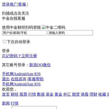
登录
推广
|
客服
|
扫描或点击关注
中金在线客服
使用中金财经扫码登陆
下次自动登录
登录
忘记密码？
立即注册
其它账号登录：
新浪
QQ
微信
手机网
Android
App IOS
退出
在线咨询
|
客服帮助
手机网
Android
App IOS
欢迎您，
首页
财经
股票
行情
数据
基金
黄金
外汇
期货
港股
理财
收藏
新闻
行情