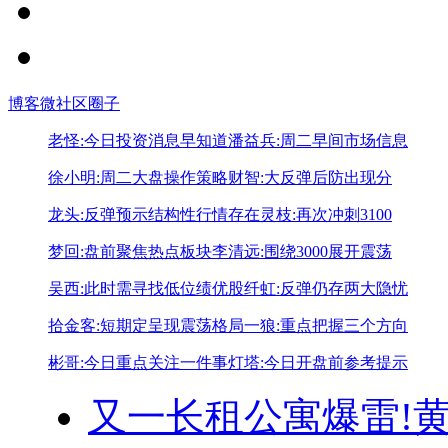
博客
微社区
圈子
老怪:今日投资消息早知道
潘益兵:周二早间市场信息
徐小明:周二大盘操作策略
财智:大反弹后防出现分
龙头:反弹预示结构性行情存在
灵枝:再次冲刺3100
梦回:盘前聚焦热点板块
李清远:围绕3000展开震荡
吴西:此时需寻找低位绩优股
纤虹:反弹仍存两大隐忧
拾金客:短期定呈现震荡格局
一狼:重点把握三个方向
彬哥:今日重点关注一件事
灯塔:今日开盘前参考提示
又一长租公寓爆雷!
黄