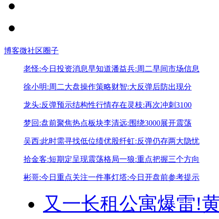
博客
微社区
圈子
老怪:今日投资消息早知道
潘益兵:周二早间市场信息
徐小明:周二大盘操作策略
财智:大反弹后防出现分
龙头:反弹预示结构性行情存在
灵枝:再次冲刺3100
梦回:盘前聚焦热点板块
李清远:围绕3000展开震荡
吴西:此时需寻找低位绩优股
纤虹:反弹仍存两大隐忧
拾金客:短期定呈现震荡格局
一狼:重点把握三个方向
彬哥:今日重点关注一件事
灯塔:今日开盘前参考提示
又一长租公寓爆雷!
黄