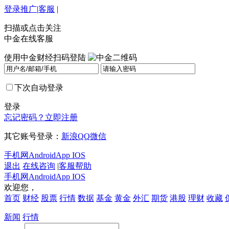
登录
推广
|
客服
|
扫描或点击关注
中金在线客服
使用中金财经扫码登陆
下次自动登录
登录
忘记密码？
立即注册
其它账号登录：
新浪
QQ
微信
手机网
Android
App IOS
退出
在线咨询
|
客服帮助
手机网
Android
App IOS
欢迎您，
首页
财经
股票
行情
数据
基金
黄金
外汇
期货
港股
理财
收藏
新闻
行情