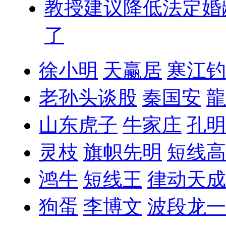
教授建议降低法定婚
了
徐小明
天赢居
寒江钓
老孙头谈股
秦国安
龍
山东虎子
牛家庄
孔明
灵枝
旗帜先明
短线高
鸿牛
短线王
律动天成
狗蛋
李博文
波段龙一