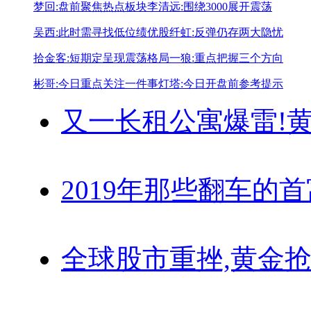
梦回:盘前聚焦热点板块
李清远:围绕3000展开震荡
吴西:此时需寻找低位绩优股
纤虹:反弹仍存两大隐忧
拾金客:短期定呈现震荡格局
一狼:重点把握三个方向
彬哥:今日重点关注一件事
灯塔:今日开盘前参考提示
又一长租公寓爆雷!
黄
2019年那些翻车的
全球股市重挫,黄金抢