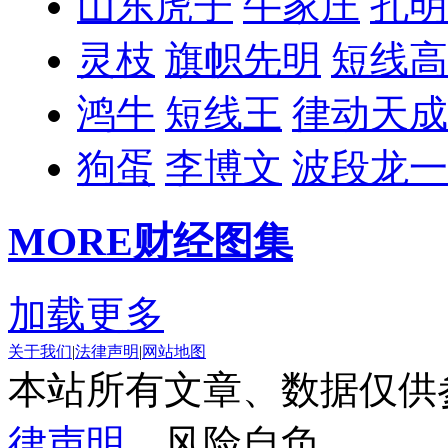
山东虎子
牛家庄
孔明
灵枝
旗帜先明
短线高
鸿牛
短线王
律动天成
狗蛋
李博文
波段龙一
MORE
财经图集
加载更多
关于我们
|
法律声明
|
网站地图
本站所有文章、数据仅供
律声明
，风险自负