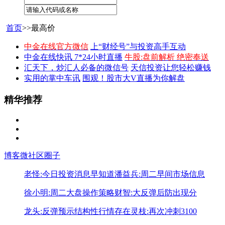
首页
>>最高价
中金在线官方微信
上“财经号”与投资高手互动
中金在线快讯 7*24小时直播
牛股:盘前解析 绝密奉送
汇天下，炒汇人必备的微信号
天信投资让您轻松赚钱
实用的掌中车讯
围观！股市大V直播为你解盘
精华推荐
博客
微社区
圈子
老怪:今日投资消息早知道
潘益兵:周二早间市场信息
徐小明:周二大盘操作策略
财智:大反弹后防出现分
龙头:反弹预示结构性行情存在
灵枝:再次冲刺3100