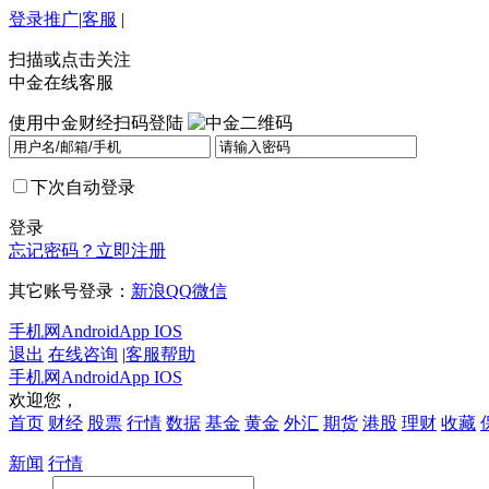
登录
推广
|
客服
|
扫描或点击关注
中金在线客服
使用中金财经扫码登陆
下次自动登录
登录
忘记密码？
立即注册
其它账号登录：
新浪
QQ
微信
手机网
Android
App IOS
退出
在线咨询
|
客服帮助
手机网
Android
App IOS
欢迎您，
首页
财经
股票
行情
数据
基金
黄金
外汇
期货
港股
理财
收藏
新闻
行情