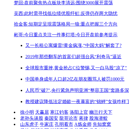
梦回:盘前聚焦热点板块
李清远:围绕3000展开震荡
吴西:此时需寻找低位绩优股
纤虹:反弹仍存两大隐忧
拾金客:短期定呈现震荡格局
一狼:重点把握三个方向
彬哥:今日重点关注一件事
灯塔:今日开盘前参考提示
又一长租公寓爆雷!
黄金疯涨,“中国大妈”解套了?
2019年那些翻车的首富们
超强台风“利奇马”逼近
全球股市重挫,黄金抢占C位
警惕,又一白马股"凉了"
中国单身成年人口超2亿
在朋友圈骂人被罚1000元
人民币"破7",央行紧急声明
亚洲“整容王国”套路多深
教授建议降低法定婚龄
一夜暴富的“锦鲤”女孩咋样
徐小明
天赢居
寒江钓客
洛阳上官
幽兰行天下
老孙头谈股
秦国安
龍哥论市
蒋律
股海潜蛟
山东虎子
牛家庄
孔明看市
A炼金师
先知窝窝