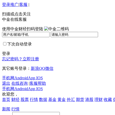
登录
推广
|
客服
|
扫描或点击关注
中金在线客服
使用中金财经扫码登陆
下次自动登录
登录
忘记密码？
立即注册
其它账号登录：
新浪
QQ
微信
手机网
Android
App IOS
退出
在线咨询
|
客服帮助
手机网
Android
App IOS
欢迎您，
首页
财经
股票
行情
数据
基金
黄金
外汇
期货
港股
理财
收藏
新闻
行情