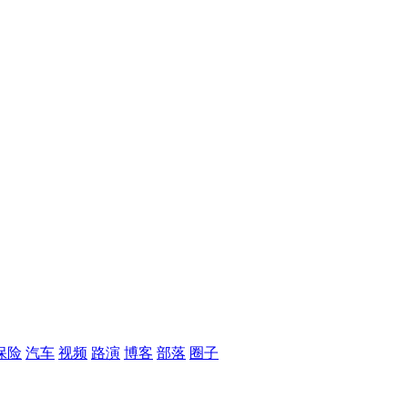
保险
汽车
视频
路演
博客
部落
圈子