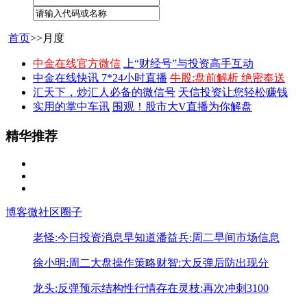
首页
>>月度
中金在线官方微信
上“财经号”与投资高手互动
中金在线快讯 7*24小时直播
牛股:盘前解析 绝密奉送
汇天下，炒汇人必备的微信号
天信投资让您轻松赚钱
实用的掌中车讯
围观！股市大V直播为你解盘
精华推荐
博客
微社区
圈子
老怪:今日投资消息早知道
潘益兵:周二早间市场信息
徐小明:周二大盘操作策略
财智:大反弹后防出现分
龙头:反弹预示结构性行情存在
灵枝:再次冲刺3100