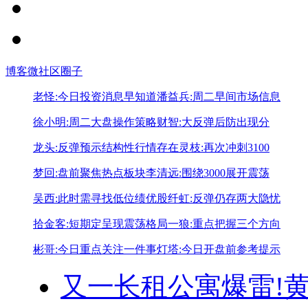
博客
微社区
圈子
老怪:今日投资消息早知道
潘益兵:周二早间市场信息
徐小明:周二大盘操作策略
财智:大反弹后防出现分
龙头:反弹预示结构性行情存在
灵枝:再次冲刺3100
梦回:盘前聚焦热点板块
李清远:围绕3000展开震荡
吴西:此时需寻找低位绩优股
纤虹:反弹仍存两大隐忧
拾金客:短期定呈现震荡格局
一狼:重点把握三个方向
彬哥:今日重点关注一件事
灯塔:今日开盘前参考提示
又一长租公寓爆雷!
黄