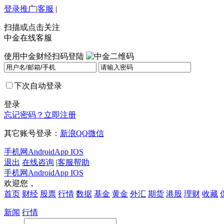
登录
推广
|
客服
|
扫描或点击关注
中金在线客服
使用中金财经扫码登陆
下次自动登录
登录
忘记密码？
立即注册
其它账号登录：
新浪
QQ
微信
手机网
Android
App IOS
退出
在线咨询
|
客服帮助
手机网
Android
App IOS
欢迎您，
首页
财经
股票
行情
数据
基金
黄金
外汇
期货
港股
理财
收藏
新闻
行情