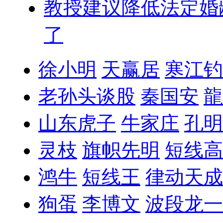
教授建议降低法定婚
了
徐小明
天赢居
寒江钓
老孙头谈股
秦国安
龍
山东虎子
牛家庄
孔明
灵枝
旗帜先明
短线高
鸿牛
短线王
律动天成
狗蛋
李博文
波段龙一