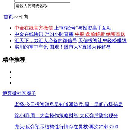
首页
>>朝向
中金在线官方微信
上“财经号”与投资高手互动
中金在线快讯 7*24小时直播
牛股:盘前解析 绝密奉送
汇天下，炒汇人必备的微信号
天信投资让您轻松赚钱
实用的掌中车讯
围观！股市大V直播为你解盘
精华推荐
博客
微社区
圈子
老怪:今日投资消息早知道
潘益兵:周二早间市场信息
徐小明:周二大盘操作策略
财智:大反弹后防出现分
龙头:反弹预示结构性行情存在
灵枝:再次冲刺3100