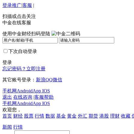
登录
推广
|
客服
|
扫描或点击关注
中金在线客服
使用中金财经扫码登陆
下次自动登录
登录
忘记密码？
立即注册
其它账号登录：
新浪
QQ
微信
手机网
Android
App IOS
退出
在线咨询
|
客服帮助
手机网
Android
App IOS
欢迎您，
首页
财经
股票
行情
数据
基金
黄金
外汇
期货
港股
理财
收藏
新闻
行情