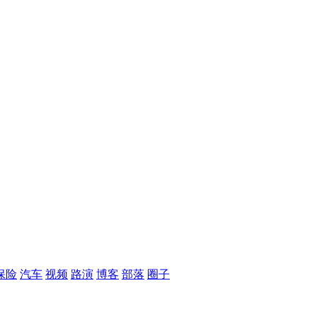
保险
汽车
视频
路演
博客
部落
圈子