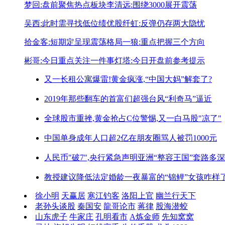
梦回:盘前聚焦热点板块
李清远:围绕3000展开震荡
吴西:此时需寻找低位绩优股
纤虹:反弹仍存两大隐忧
拾金客:短期定呈现震荡格局
一狼:重点把握三个方向
彬哥:今日重点关注一件事
灯塔:今日开盘前参考提示
又一长租公寓爆雷!
黄金疯涨,“中国大妈”解套了?
2019年那些翻车的首富们
超强台风“利奇马”逼近
全球股市重挫,黄金抢占C位
警惕,又一白马股"凉了"
中国单身成年人口超2亿
在朋友圈骂人被罚1000元
人民币"破7",央行紧急声明
亚洲“整容王国”套路多深
教授建议降低法定婚龄
一夜暴富的“锦鲤”女孩咋样
徐小明
天赢居
寒江钓客
洛阳上官
幽兰行天下
老孙头谈股
秦国安
龍哥论市
蒋律
股海潜蛟
山东虎子
牛家庄
孔明看市
A炼金师
先知窝窝